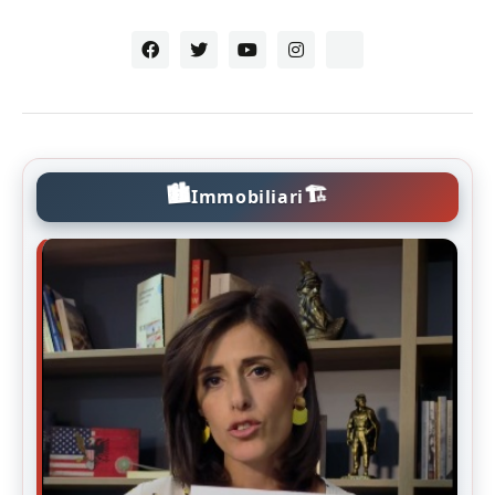
🏙️
🏗️
Immobiliari