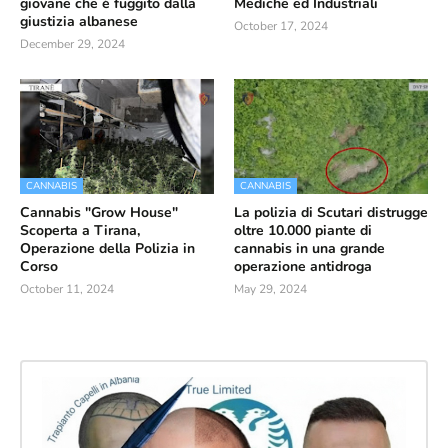
giovane che è fuggito dalla
Mediche ed Industriali
giustizia albanese
October 17, 2024
December 29, 2024
CANNABIS
CANNABIS
Cannabis "Grow House"
La polizia di Scutari distrugge
Scoperta a Tirana,
oltre 10.000 piante di
Operazione della Polizia in
cannabis in una grande
Corso
operazione antidroga
October 11, 2024
May 29, 2024