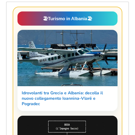
🏖️
Turismo in Albania
🏖️
Idrovolanti tra Grecia e Albania: decolla il
nuovo collegamento Ioannina–Vlorë e
Pogradec