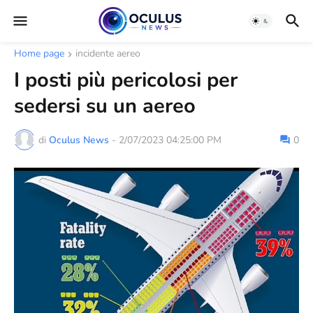
Home page
incidente aereo
I posti più pericolosi per
sedersi su un aereo
di
Oculus News
-
2/07/2023 04:25:00 PM
0