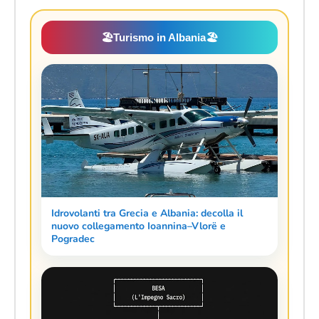
🏖️
Turismo in Albania
🏖️
Idrovolanti tra Grecia e Albania: decolla il
nuovo collegamento Ioannina–Vlorë e
Pogradec