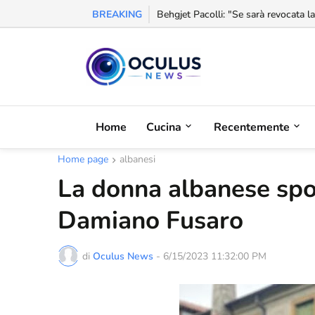
BREAKING
Behgjet Pacolli: "Se sarà revocata l
Home
Cucina
Recentemente
Home page
albanesi
La donna albanese spos
Damiano Fusaro
di
Oculus News
-
6/15/2023 11:32:00 PM