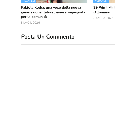
ALBANESI
ALBANESI
Fabjola Kodra: una voce della nuova
39 Primi Mini
generazione italo-albanese impegnata
Ottomano
per la comunità
April 10, 2026
May 04, 2026
Posta Un Commento