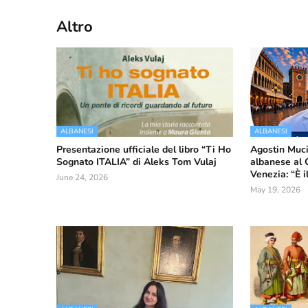
Altro
ALBANESI
ALBANESI
Presentazione ufficiale del libro “Ti Ho
Agostin Muci
Sognato ITALIA” di Aleks Tom Vulaj
albanese al 
Venezia: “È 
June 24, 2026
May 19, 2026