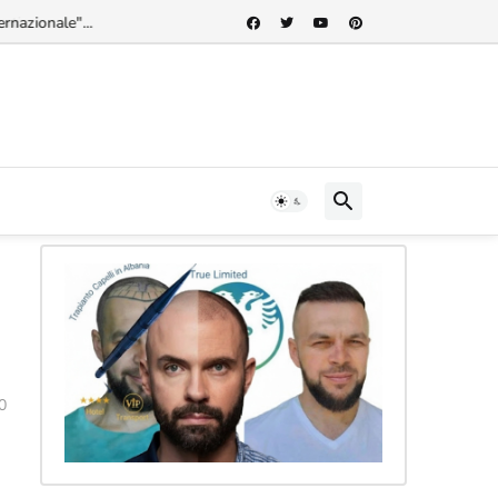
rnazionale"...
a
0