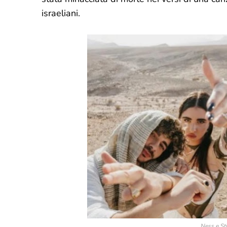
israeliani.
Ness e Sti