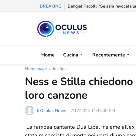
BREAKING
Behgjet Pacolli: "Se sarà revocata l
Home
Cucina
Recentemente
Home page
dua lipa
Ness e Stilla chiedono
loro canzone
di
Oculus News
-
2/17/2024 11:43:00 PM
La famosa cantante Dua Lipa, insieme all'ex 
stata minacciata di morte nei versi di una ca