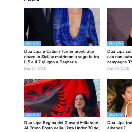
DUA LIPA
DUA LIPA
Dua Lipa e Callum Turner pronti alle
Dua Lipa con
nozze in Sicilia: matrimonio segreto tra
uso non auto
il 5 e il 7 giugno a Bagheria
campagne TV 
May 29, 2026
May 10, 2026
DUA LIPA
DUA LIPA
Dua Lipa Regina dei Giovani Miliardari:
Dua Lipa truf
Al Primo Posto della Lista Under 30 del
albanesi?