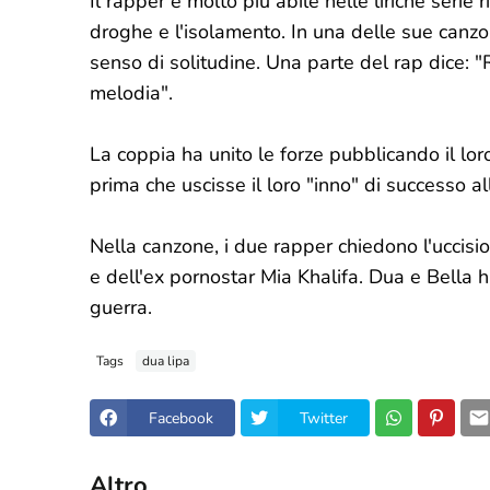
Il rapper è molto più abile nelle liriche serie 
droghe e l'isolamento. In una delle sue canzo
senso di solitudine. Una parte del rap dice: "
melodia".
La coppia ha unito le forze pubblicando il lo
prima che uscisse il loro "inno" di successo al
Nella canzone, i due rapper chiedono l'uccis
e dell'ex pornostar Mia Khalifa. Dua e Bella 
guerra.
Tags
dua lipa
Facebook
Twitter
Altro