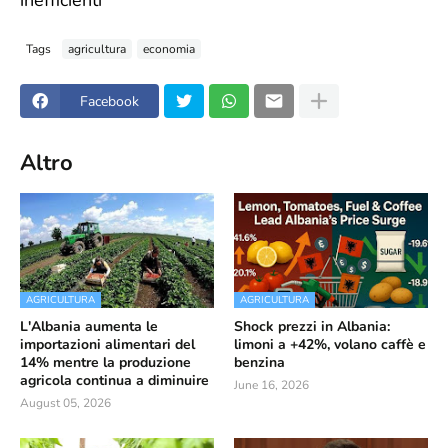
inefficienti
Tags
agricultura
economia
Facebook
Altro
AGRICULTURA
AGRICULTURA
L'Albania aumenta le
Shock prezzi in Albania:
importazioni alimentari del
limoni a +42%, volano caffè e
14% mentre la produzione
benzina
agricola continua a diminuire
June 16, 2026
August 05, 2026