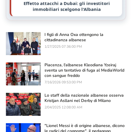
Effetto attacchi a Dubai: gli investitori
immobiliari scelgono l'Albania
I figli di Anna Oxa ottengono la
cittadinanza albanese
1/27/2025 07:36:00 PM
Piacenza, l'albanese Kleodiana Yzeiraj
sventa un tentativo di fuga al MediaWorld
con sangue freddo
7/16/2026 09:53:00 PM
Lo staff della nazionale albanese osserva
Kristjan Asllani nel Derby di Milano
2/04/2025 12:08:00 AM
"Lionel Messi è di origine albanese, dicono
le radici del cognome", il pedagogo