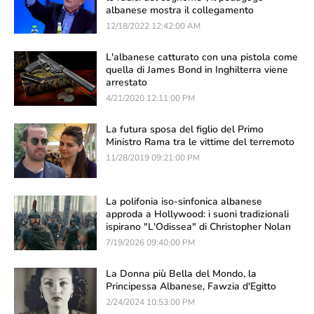
albanese mostra il collegamento
12/18/2022 12:42:00 AM
L'albanese catturato con una pistola come
quella di James Bond in Inghilterra viene
arrestato
4/21/2020 12:11:00 PM
La futura sposa del figlio del Primo
Ministro Rama tra le vittime del terremoto
11/28/2019 09:21:00 PM
La polifonia iso-sinfonica albanese
approda a Hollywood: i suoni tradizionali
ispirano "L'Odissea" di Christopher Nolan
7/19/2026 09:40:00 PM
La Donna più Bella del Mondo, la
Principessa Albanese, Fawzia d'Egitto
2/24/2024 10:53:00 PM