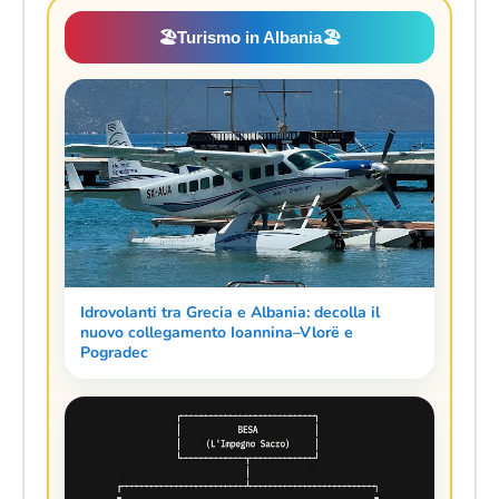
🏖️
Turismo in Albania
🏖️
Idrovolanti tra Grecia e Albania: decolla il
nuovo collegamento Ioannina–Vlorë e
Pogradec