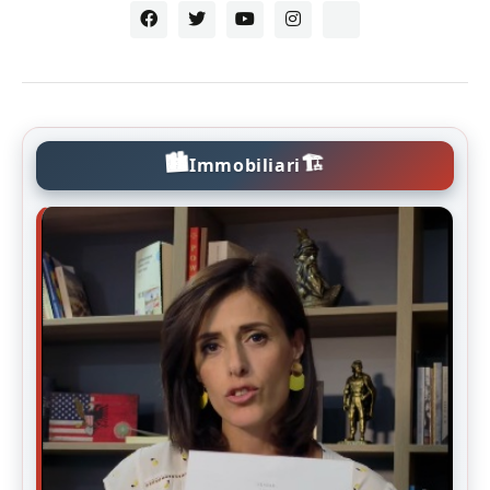
🏙️
🏗️
Immobiliari