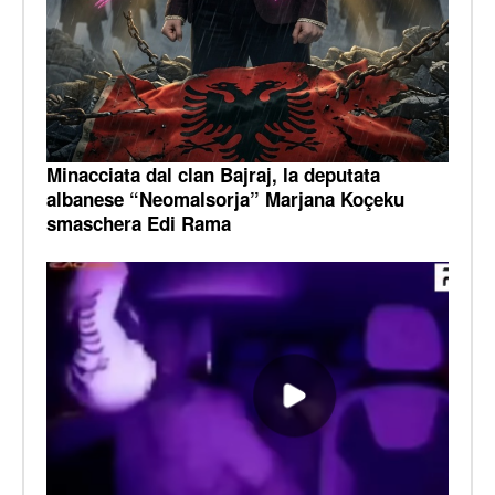
Minacciata dal clan Bajraj, la deputata
albanese “Neomalsorja” Marjana Koçeku
smaschera Edi Rama