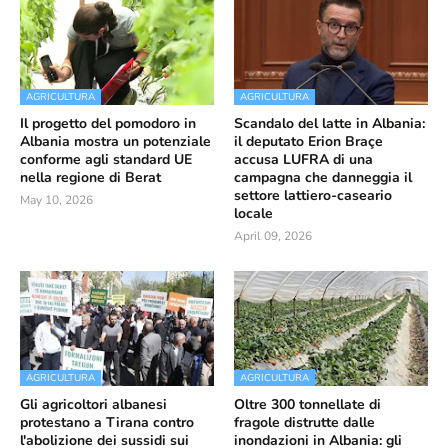
AGRICULTURA
AGRICULTURA
Il progetto del pomodoro in
Scandalo del latte in Albania:
Albania mostra un potenziale
il deputato Erion Braçe
conforme agli standard UE
accusa LUFRA di una
nella regione di Berat
campagna che danneggia il
settore lattiero-caseario
May 10, 2026
locale
April 09, 2026
AGRICULTURA
AGRICULTURA
Gli agricoltori albanesi
Oltre 300 tonnellate di
protestano a Tirana contro
fragole distrutte dalle
l'abolizione dei sussidi sui
inondazioni in Albania: gli