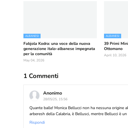
ALBANESI
ALBANESI
Fabjola Kodra: una voce della nuova
39 Primi Mini
generazione italo-albanese impegnata
Ottomano
per la comunità
April 10, 2026
May 04, 2026
1 Commenti
Anonimo
28/05/25, 15:56
Quante balle! Monica Bellucci non ha nessuna origine al
arberesh della Calabria, è Bellusci, mentre Bellucci è un
Rispondi