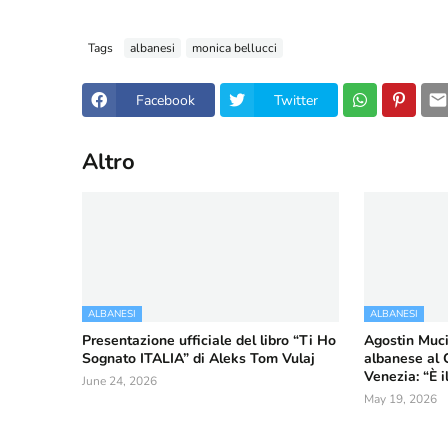
Tags
albanesi
monica bellucci
Facebook
Twitter
Altro
ALBANESI
ALBANESI
Presentazione ufficiale del libro “Ti Ho
Agostin Muci
Sognato ITALIA” di Aleks Tom Vulaj
albanese al 
Venezia: “È 
June 24, 2026
May 19, 2026