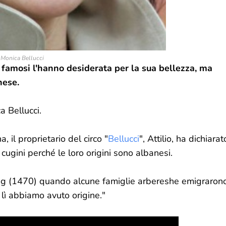
Monica Bellucci
 famosi l'hanno desiderata per la sua bellezza, ma
nese.
a Bellucci.
 il proprietario del circo "
Bellucci
", Attilio, ha dichiarat
ugini perché le loro origini sono albanesi.
beg (1470) quando alcune famiglie arbereshe emigraron
 lì abbiamo avuto origine."