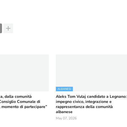
ALBANESI
a, dalla comunità
Aleks Tom Vulaj candidato a Legnano:
Consiglio Comunale di
impegno civico, integrazione e
il momento di partecipare”
rappresentanza della comunità
albanese
May 07, 2026