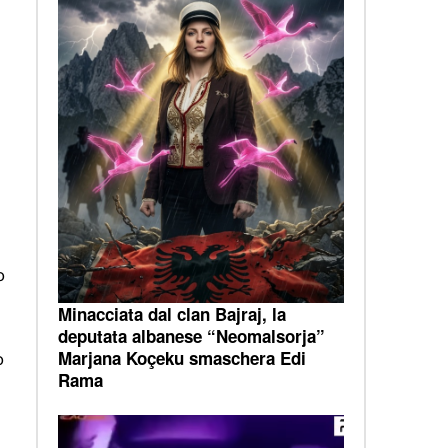
o
Minacciata dal clan Bajraj, la
deputata albanese “Neomalsorja”
Marjana Koçeku smaschera Edi
o
Rama