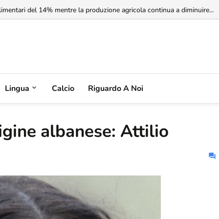
rbia non riconosce il Kosovo, ma l'Albania potrebbe riconoscere la Serbia
Lingua
Calcio
Riguardo A Noi
igine albanese: Attilio