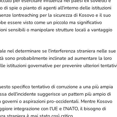
cculti per esercitare influenza nei paesi ex sovietici e
 di spie o pianto di agenti all'interno delle istituzioni
nze lontreaching per la sicurezza di Kosovo e il suo
be essere visto come un piccolo ma significativo
ni sensibili o manipolare strutture locali a vantaggio
iale nel determinare se l'interferenza straniera nelle sue
orità sono probabilmente inclinate ad aumentare la loro
elle istituzioni governative per prevenire ulteriori tentativ
esto specifico tentativo di corruzione a una più ampia
ssa dell'incidente suggerisce un pattern più ampio di
on governi o aspirazioni pro-occidentali. Mentre Kosovo
iore integrazione con l'UE e l'NATO, il bisogno di
za straniera è mai stato così critico.