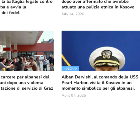
la battaglia legale contro
dopo aver affermato che avrebbe
ba e avvia la
attuato una pulizia etnica in Kosovo
 dei fedeli
July 14, 2026
KOSOVO
carcere per albanesi del
Alban Dervishi, al comando della USS
iani dopo una violenta
Pearl Harbor, visita il Kosovo in un
stazione di servizio di Graz
momento simbolico per gli albanesi.
April 07, 2026