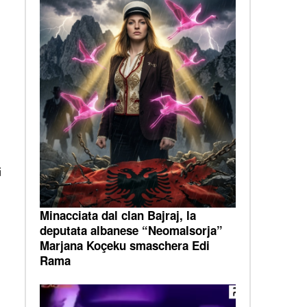
i
Minacciata dal clan Bajraj, la
deputata albanese “Neomalsorja”
Marjana Koçeku smaschera Edi
Rama