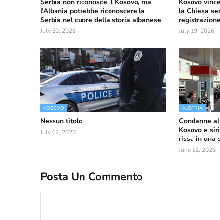
Serbia non riconosce il Kosovo, ma
Kosovo vince 
l'Albania potrebbe riconoscere la
la Chiesa ser
Serbia nel cuore della storia albanese
registrazione
July 30, 2026
July 19, 2026
KOSOVO
AUSTRIA
Nessun titolo
Condanne al 
Kosovo e sir
July 02, 2026
rissa in una 
June 12, 2026
Posta Un Commento