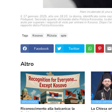
Mani incatenate di una 
Il 17 gennaio 2025, alle ore 18:10, la donna, identificata come nazio
Podujevë. Secondo quanto dichiarato dalla Polizia Kosovska, la don
aiuto per superare i requisiti di visto per entrare in Kosovo. Dopo l'
rapporto della Polizia Kosovska.
Tags
Kosovo
RUssia
spie
Facebook
Twitter
Altro
DIPLOMAZIA
CHIESA ORTOD
Riconoscimento alla balcanica: la
La Chiesa or