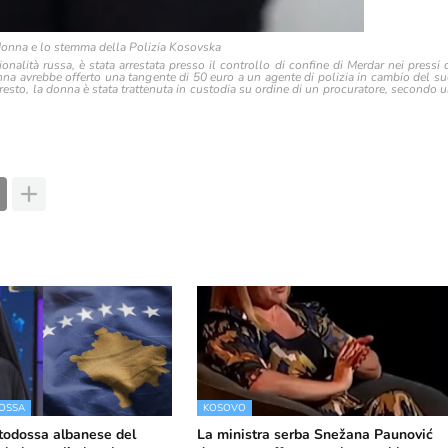
donna e lo stemma della Polizia Kosovska
nalità russa, è stata arrestata presso il controllo di confine di Merdar nei pressi 
na avrebbe offerto una tangente di 50 euro a un agente di polizia in cambio del s
arresto, la donna è stata trattenuta in custodia su ordine di un procuratore, secondo 
OSSA
KOSOVO
todossa albanese del
La ministra serba Snežana Paunović