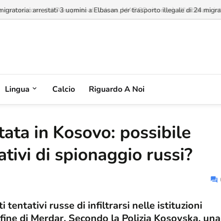
a concessione dell'Aeroporto di Valona, MABCO ricorrerà all'arbitrato inte
Lingua
Calcio
Riguardo A Noi
ata in Kosovo: possibile
tivi di spionaggio russi?
tentativi russe di infiltrarsi nelle istituzioni
nfine di Merdar. Secondo la Polizia Kosovska, una