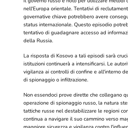
Il governo russo è noto per utilizzare metodi o
nell'Europa orientale. Tentativi di reclutamento
governative chiave potrebbero avere consegue
status internazionale. Questo episodio potreb
tentativo di guadagnare accesso ad informazio
della Russia.
La risposta di Kosovo a tali episodi sarà cruc
istituzioni continuerà a intensificarsi. Le aut
vigilanza ai controlli di confine e all'interno d
di spionaggio o infiltrazione.
Non essendoci prove dirette che collegano qu
operazione di spionaggio russo, la natura ste
tattiche russe nel destabilizzare le regioni c
continua a navigare il suo cammino verso magg
maggiore sicurezza e vigilanza contro l'influen