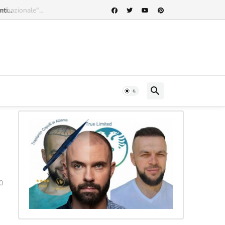
rnazionale"...
0