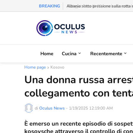
BREAKING
Behgjet Pacolli: "Se sarà revocata l
Home
Cucina
Recentemente
Home page
Kosovo
Una donna russa arrest
collegamento con tenta
di
Oculus News
-
1/19/2025 12:19:00 AM
È emerso un recente episodio di sospetti 
kosovsche attraverso il controllo di co