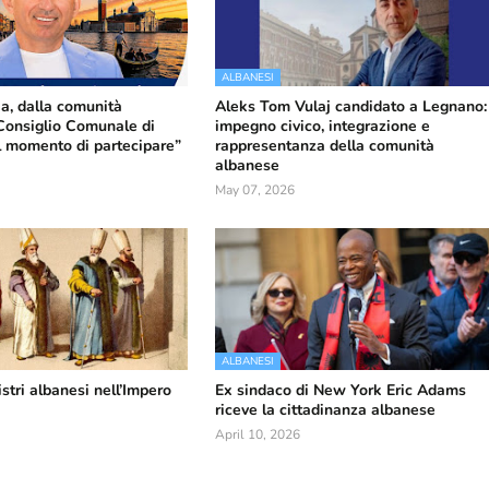
ALBANESI
a, dalla comunità
Aleks Tom Vulaj candidato a Legnano:
Consiglio Comunale di
impegno civico, integrazione e
il momento di partecipare”
rappresentanza della comunità
albanese
May 07, 2026
ALBANESI
stri albanesi nell’Impero
Ex sindaco di New York Eric Adams
riceve la cittadinanza albanese
April 10, 2026