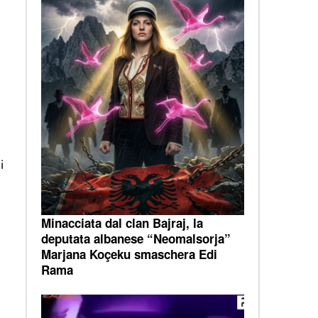
i
Minacciata dal clan Bajraj, la
deputata albanese “Neomalsorja”
Marjana Koçeku smaschera Edi
Rama