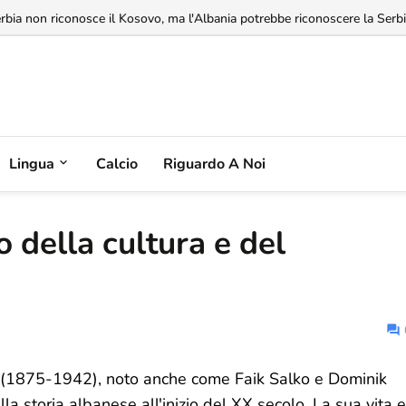
rbia non riconosce il Kosovo, ma l'Albania potrebbe riconoscere la Serbia
Lingua
Calcio
Riguardo A Noi
o della cultura e del
a (1875-1942), noto anche come Faik Salko e Dominik
lla storia albanese all'inizio del XX secolo. La sua vita e