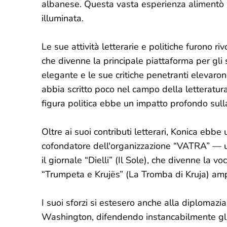
albanese. Questa vasta esperienza alimentò l
illuminata.
Le sue attività letterarie e politiche furono riv
che divenne la principale piattaforma per gli scr
elegante e le sue critiche penetranti elevar
abbia scritto poco nel campo della letteratura c
figura politica ebbe un impatto profondo sulla
Oltre ai suoi contributi letterari, Konica ebbe
cofondatore dell'organizzazione “VATRA” — 
il giornale “Dielli” (Il Sole), che divenne la 
“Trumpeta e Krujës” (La Tromba di Kruja) amplif
I suoi sforzi si estesero anche alla diplomazi
Washington, difendendo instancabilmente gli 