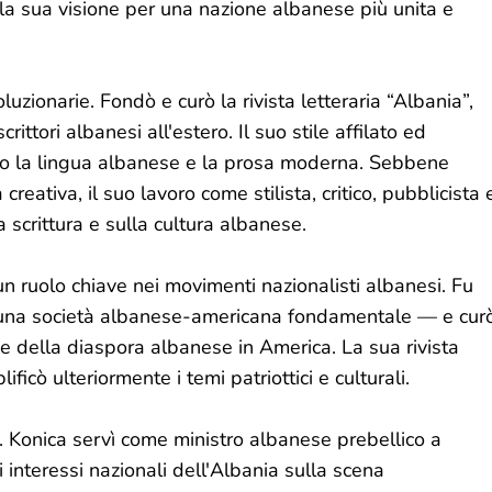
a sua visione per una nazione albanese più unita e
oluzionarie. Fondò e curò la rivista letteraria “Albania”,
ittori albanesi all'estero. Il suo stile affilato ed
ono la lingua albanese e la prosa moderna. Sebbene
reativa, il suo lavoro come stilista, critico, pubblicista 
 scrittura e sulla cultura albanese.
 un ruolo chiave nei movimenti nazionalisti albanesi. Fu
una società albanese-americana fondamentale — e cur
voce della diaspora albanese in America. La sua rivista
icò ulteriormente i temi patriottici e culturali.
a. Konica servì come ministro albanese prebellico a
interessi nazionali dell'Albania sulla scena