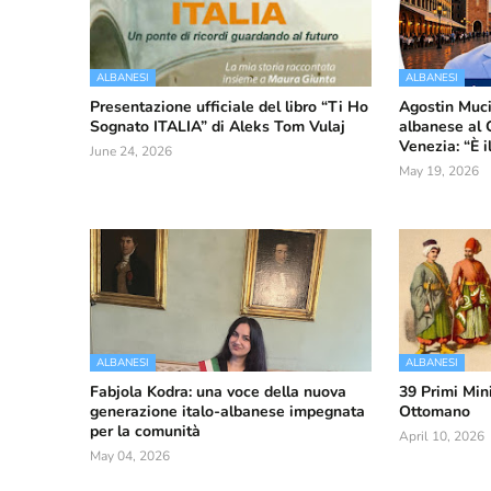
ALBANESI
ALBANESI
Presentazione ufficiale del libro “Ti Ho
Agostin Muci
Sognato ITALIA” di Aleks Tom Vulaj
albanese al 
Venezia: “È 
June 24, 2026
May 19, 2026
ALBANESI
ALBANESI
Fabjola Kodra: una voce della nuova
39 Primi Mini
generazione italo-albanese impegnata
Ottomano
per la comunità
April 10, 2026
May 04, 2026