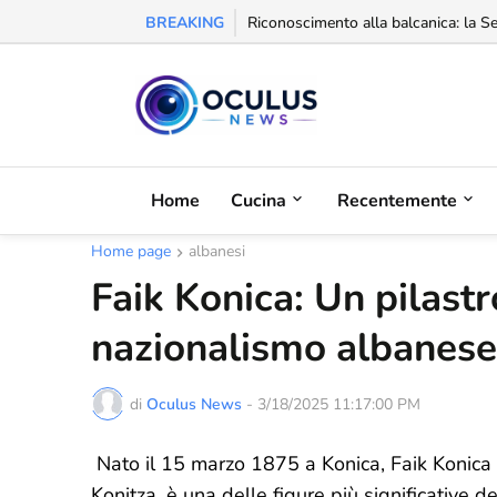
BREAKING
Riconoscimento alla balcanica: la Se
Home
Cucina
Recentemente
Home page
albanesi
Faik Konica: Un pilastr
nazionalismo albanese
di
Oculus News
-
3/18/2025 11:17:00 PM
Nato il 15 marzo 1875 a Konica, Faik Konic
Konitza, è una delle figure più significative de