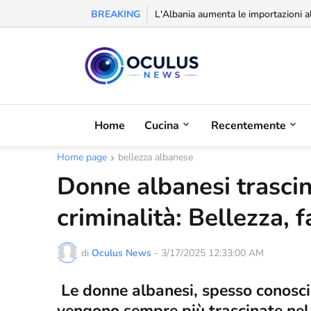
BREAKING
Riconoscimento alla balcanica: la Se
Home
Cucina
Recentemente
Home page
bellezza albanese
Donne albanesi trasci
criminalità: Bellezza, 
di
Oculus News
-
3/17/2025 12:33:00 AM
Le donne albanesi, spesso conosciut
vengono sempre più trascinate nel