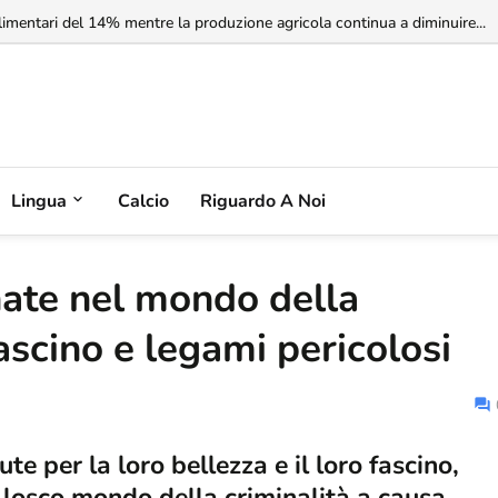
rbia non riconosce il Kosovo, ma l'Albania potrebbe riconoscere la Serbia
Lingua
Calcio
Riguardo A Noi
nate nel mondo della
fascino e legami pericolosi
e per la loro bellezza e il loro fascino,
 losco mondo della criminalità a causa