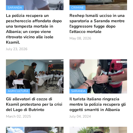
SARANDA
CRIMINE
La polizia recupera un
Rexhep Ismaili ucciso in una
peschereccio affondato dopo
sparatoria a Saranda mentre
una tempesta mortale in
l'aggressore fugge dopo
Albania; un corpo viene
l'attacco mortale
ritrovato vicino alle isole
May 08, 2026
Ksamil.
July 23, 2026
AGRICULTURA
SARANDA
Gli allevatori di cozze di
Il turista italiano ringrazia
Ksamil protestano per la crisi
mentre la polizia recupera gli
del Lago di Butrinto
oggetti smarriti in Albania
March 02, 2025
July 04, 2024