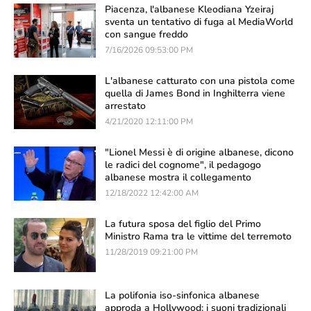
Piacenza, l'albanese Kleodiana Yzeiraj
sventa un tentativo di fuga al MediaWorld
con sangue freddo
7/16/2026 09:53:00 PM
L'albanese catturato con una pistola come
quella di James Bond in Inghilterra viene
arrestato
4/21/2020 12:11:00 PM
"Lionel Messi è di origine albanese, dicono
le radici del cognome", il pedagogo
albanese mostra il collegamento
12/18/2022 12:42:00 AM
La futura sposa del figlio del Primo
Ministro Rama tra le vittime del terremoto
11/28/2019 09:21:00 PM
La polifonia iso-sinfonica albanese
approda a Hollywood: i suoni tradizionali