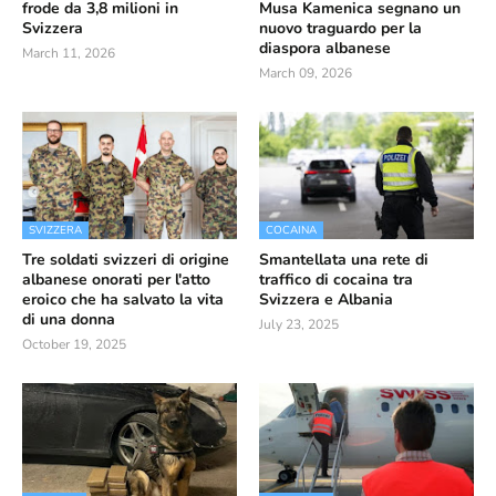
frode da 3,8 milioni in
Musa Kamenica segnano un
Svizzera
nuovo traguardo per la
diaspora albanese
March 11, 2026
March 09, 2026
SVIZZERA
COCAINA
Tre soldati svizzeri di origine
Smantellata una rete di
albanese onorati per l'atto
traffico di cocaina tra
eroico che ha salvato la vita
Svizzera e Albania
di una donna
July 23, 2025
October 19, 2025