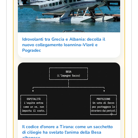
Idrovolanti tra Grecia e Albania: decolla il
nuovo collegamento Ioannina–Vlorë e
Pogradec
Il codice d'onore a Tirana: come un sacchetto
di ciliegie ha svelato l'anima della Besa
albanese