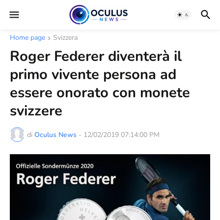
Home page
Svizzera
Roger Federer diventerà il
primo vivente persona ad
essere onorato con monete
svizzere
di
Oculus News
-
12/02/2019 07:14:00 PM