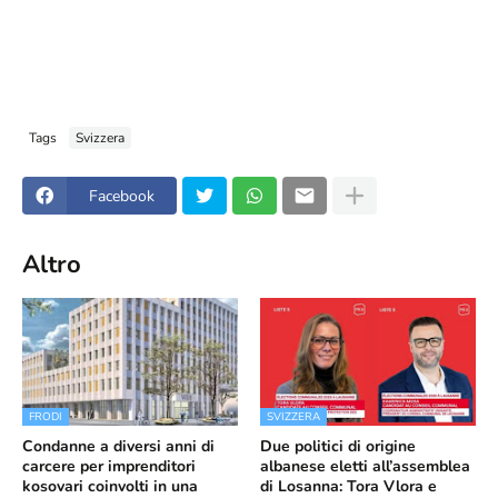
Tags
Svizzera
Facebook
Altro
FRODI
SVIZZERA
Condanne a diversi anni di
Due politici di origine
carcere per imprenditori
albanese eletti all’assemblea
kosovari coinvolti in una
di Losanna: Tora Vlora e