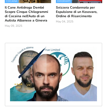
COCAINA
EMIGRANTI
Il Cane Antidroga Dembé
Svizzera Condannata per
Scopre Cinque Chilogrammi
Espulsione di un Kosovaro,
di Cocaina nell'Auto di un
Ordine di Risarcimento
Autista Albanese a Ginevra
May 04, 2025
May 09, 2025