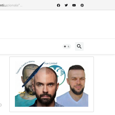
rnazionale"...
a
0