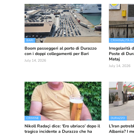
BARI
CRIMINALITÀ 
Boom passeggeri al porto di Durazzo
Irregolarità 
con i doppi collegamenti per Bari
Poste di Dura
Mataj
July 14, 2026
July 14, 2026
CRIMINE
DURAZZO
Nikoll Radaçi dice: ‘Ero ubriaco’ dopo il
L’Iran potreb
tragico incidente a Durazzo che ha
Albania? I m