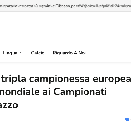
a concessione dell'Aeroporto di Valona, MABCO ricorrerà all'arbitrato inte
Lingua
Calcio
Riguardo A Noi
 tripla campionessa europe
 mondiale ai Campionati
azzo