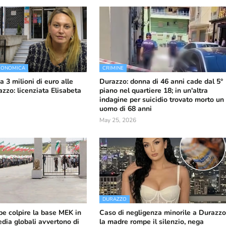
ECONOMICA
CRIMINE
da 3 milioni di euro alle
Durazzo: donna di 46 anni cade dal 5°
zzo: licenziata Elisabeta
piano nel quartiere 18; in un'altra
indagine per suicidio trovato morto un
uomo di 68 anni
May 25, 2026
DURAZZO
be colpire la base MEK in
Caso di negligenza minorile a Durazzo
edia globali avvertono di
la madre rompe il silenzio, nega