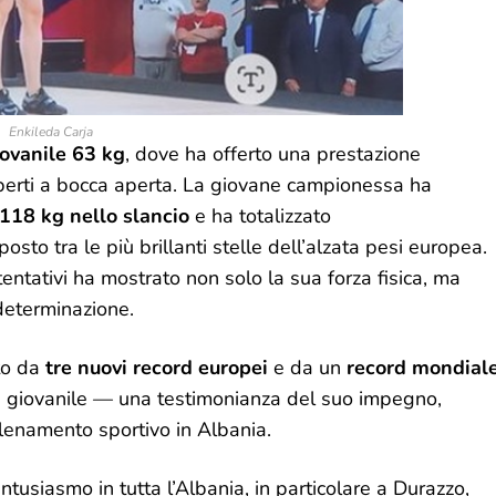
Enkileda Carja
iovanile 63 kg
, dove ha offerto una prestazione
sperti a bocca aperta. La giovane campionessa ha
118 kg nello slancio
e ha totalizzato
posto tra le più brillanti stelle dell’alzata pesi europea.
tentativi ha mostrato non solo la sua forza fisica, ma
eterminazione.
to da
tre nuovi record europei
e da un
record mondial
ria giovanile — una testimonianza del suo impegno,
llenamento sportivo in Albania.
entusiasmo in tutta l’Albania, in particolare a Durazzo,