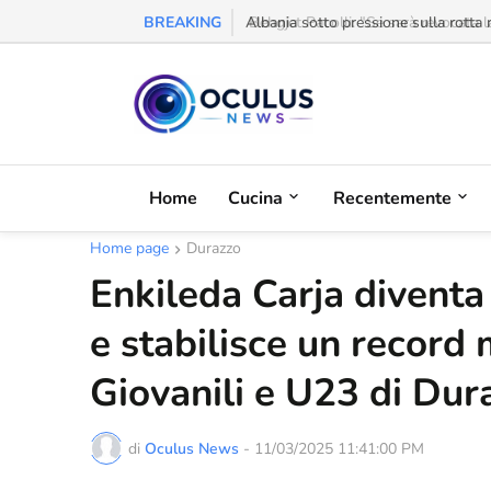
BREAKING
Behgjet Pacolli: "Se sarà revocata l
Home
Cucina
Recentemente
Home page
Durazzo
Enkileda Carja diventa
e stabilisce un record
Giovanili e U23 di Dur
di
Oculus News
-
11/03/2025 11:41:00 PM