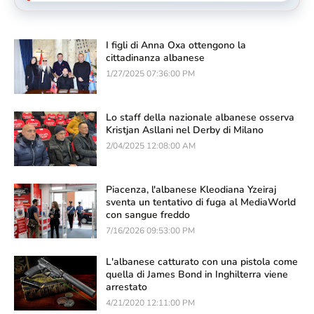
I figli di Anna Oxa ottengono la
cittadinanza albanese
1/27/2025 07:36:00 PM
Lo staff della nazionale albanese osserva
Kristjan Asllani nel Derby di Milano
2/04/2025 12:08:00 AM
Piacenza, l'albanese Kleodiana Yzeiraj
sventa un tentativo di fuga al MediaWorld
con sangue freddo
7/16/2026 09:53:00 PM
L'albanese catturato con una pistola come
quella di James Bond in Inghilterra viene
arrestato
4/21/2020 12:11:00 PM