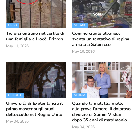
ORSO
STRANO
Tre orsi entrano nel cortile di
Commerciante albanese
una famiglia a Hoçë, Prizren
sventa un tentativo di rapina
armata a Salonicco
May 11, 2026
May 10, 2026
OCCULTO
STORIA
Università di Exeter lancia il
Quando la malattia mette
primo master sugli studi
alla prova l’amore: il doloroso
dell’occulto nel Regno Unito
divorzio di Saimir Vishaj
dopo 35 anni di matrimonio
May 04, 2026
May 04, 2026