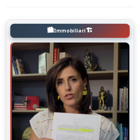
🏙️
🏗️
Immobiliari