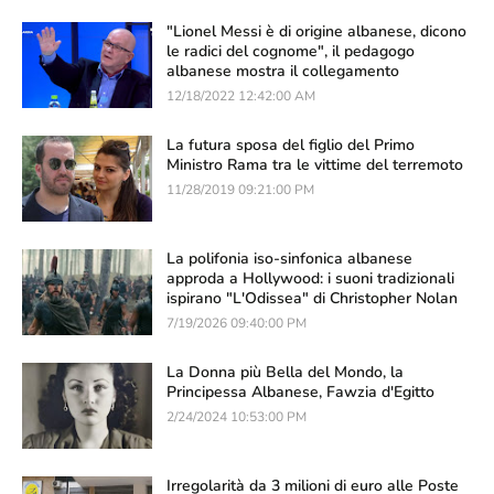
"Lionel Messi è di origine albanese, dicono
le radici del cognome", il pedagogo
albanese mostra il collegamento
12/18/2022 12:42:00 AM
La futura sposa del figlio del Primo
Ministro Rama tra le vittime del terremoto
11/28/2019 09:21:00 PM
La polifonia iso-sinfonica albanese
approda a Hollywood: i suoni tradizionali
ispirano "L'Odissea" di Christopher Nolan
7/19/2026 09:40:00 PM
La Donna più Bella del Mondo, la
Principessa Albanese, Fawzia d'Egitto
2/24/2024 10:53:00 PM
Irregolarità da 3 milioni di euro alle Poste