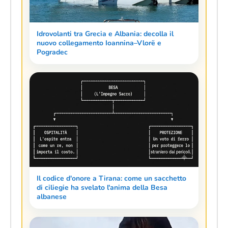
Idrovolanti tra Grecia e Albania: decolla il
nuovo collegamento Ioannina–Vlorë e
Pogradec
Il codice d'onore a Tirana: come un sacchetto
di ciliegie ha svelato l'anima della Besa
albanese