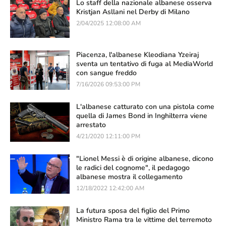
Lo staff della nazionale albanese osserva
Kristjan Asllani nel Derby di Milano
2/04/2025 12:08:00 AM
Piacenza, l'albanese Kleodiana Yzeiraj
sventa un tentativo di fuga al MediaWorld
con sangue freddo
7/16/2026 09:53:00 PM
L'albanese catturato con una pistola come
quella di James Bond in Inghilterra viene
arrestato
4/21/2020 12:11:00 PM
"Lionel Messi è di origine albanese, dicono
le radici del cognome", il pedagogo
albanese mostra il collegamento
12/18/2022 12:42:00 AM
La futura sposa del figlio del Primo
Ministro Rama tra le vittime del terremoto