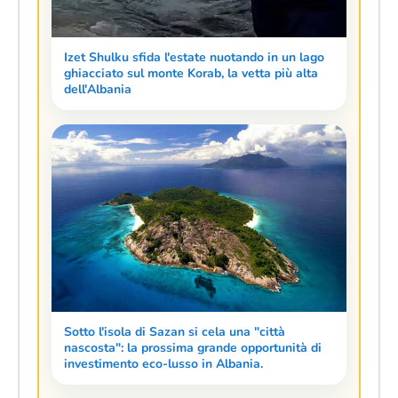
Izet Shulku sfida l'estate nuotando in un lago
ghiacciato sul monte Korab, la vetta più alta
dell'Albania
Sotto l'isola di Sazan si cela una "città
nascosta": la prossima grande opportunità di
investimento eco-lusso in Albania.