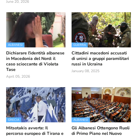
June 20, 2026
ALBANESI
GUERRA
Dichiarare l'identità albanese
Cittadini macedoni accusati
in Macedonia del Nord: il
di unirsi a gruppi paramilitari
caso scioccante di Violeta
russi in Ucraina
Tase
January 08, 2025
April 05, 2026
GRECIA
ALBANESI
Mitsotakis avverte: Il
Gli Albanesi Ottengono Ruoli
percorso europeo di Tirana e
di Primo Piano nel Nuovo