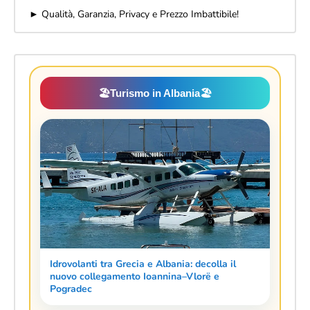
► Qualità, Garanzia, Privacy e Prezzo Imbattibile!
🏖️
Turismo in Albania
🏖️
Idrovolanti tra Grecia e Albania: decolla il
nuovo collegamento Ioannina–Vlorë e
Pogradec