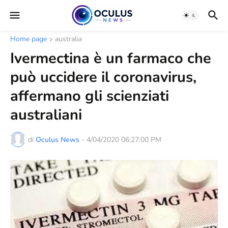
Home page
australia
Ivermectina è un farmaco che
può uccidere il coronavirus,
affermano gli scienziati
australiani
di
Oculus News
-
4/04/2020 06:27:00 PM