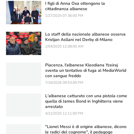
I figli di Anna Oxa ottengono la
cittadinanza albanese
1/27/2025 07:36:00 PM
Lo staff della nazionale albanese osserva
Kristjan Asllani nel Derby di Milano
2/04/2025 12:08:00 AM
Piacenza, l'albanese Kleodiana Yzeiraj
sventa un tentativo di fuga al MediaWorld
con sangue freddo
7/16/2026 09:53:00 PM
L'albanese catturato con una pistola come
quella di James Bond in Inghilterra viene
arrestato
4/21/2020 12:11:00 PM
"Lionel Messi è di origine albanese, dicono
le radici del cognome", il pedagogo