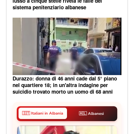
lusso a cinque stelle rivela le falle del
sistema penitenziario albanese
Durazzo: donna di 46 anni cade dal 5° piano
nel quartiere 18; in un'altra indagine per
suicidio trovato morto un uomo di 68 anni
🇮🇹 Italiani in Albania
🇦🇱 Albanesi