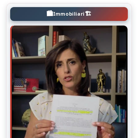
🏙️
🏗️
Immobiliari