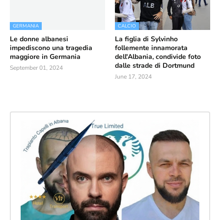
GERMANIA
CALCIO
Le donne albanesi
La figlia di Sylvinho
impediscono una tragedia
follemente innamorata
maggiore in Germania
dell'Albania, condivide foto
dalle strade di Dortmund
September 01, 2024
June 17, 2024