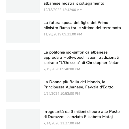
albanese mostra il collegamento
12/18/2022 12:42:00 AM
La futura sposa del figlio del Primo
Ministro Rama tra le vittime del terremoto
11/28/2019 09:21:00 PM
La polifonia iso-sinfonica albanese
approda a Hollywood: i suoni tradizionali
ispirano "L'Odissea" di Christopher Nolan
7/19/2026 09:40:00 PM
La Donna più Bella del Mondo, la
Principessa Albanese, Fawzia d'Egitto
2/24/2024 10:53:00 PM
Irregolarità da 3 milioni di euro alle Poste
di Durazzo: licenziata Elisabeta Mataj
7/14/2026 11:27:00 PM