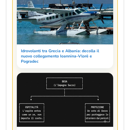
Idrovolanti tra Grecia e Albania: decolla il
nuovo collegamento Ioannina–Vlorë e
Pogradec