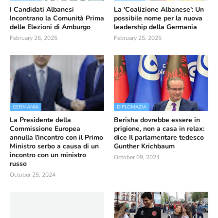
I Candidati Albanesi
La 'Coalizione Albanese': Un
Incontrano la Comunità Prima
possibile nome per la nuova
delle Elezioni di Amburgo
leadership della Germania
February 26, 2025
February 25, 2025
GERMANIA
DIPLOMAZIA
La Presidente della
Berisha dovrebbe essere in
Commissione Europea
prigione, non a casa in relax:
annulla l’incontro con il Primo
dice Il parlamentare tedesco
Ministro serbo a causa di un
Gunther Krichbaum
incontro con un ministro
October 09, 2024
russo
October 25, 2024