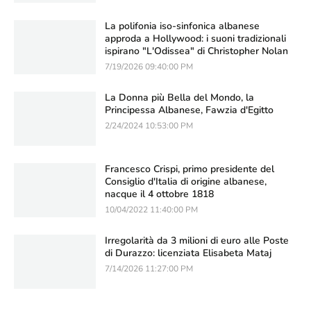
La polifonia iso-sinfonica albanese
approda a Hollywood: i suoni tradizionali
ispirano "L'Odissea" di Christopher Nolan
7/19/2026 09:40:00 PM
La Donna più Bella del Mondo, la
Principessa Albanese, Fawzia d'Egitto
2/24/2024 10:53:00 PM
Francesco Crispi, primo presidente del
Consiglio d'Italia di origine albanese,
nacque il 4 ottobre 1818
10/04/2022 11:40:00 PM
Irregolarità da 3 milioni di euro alle Poste
di Durazzo: licenziata Elisabeta Mataj
7/14/2026 11:27:00 PM