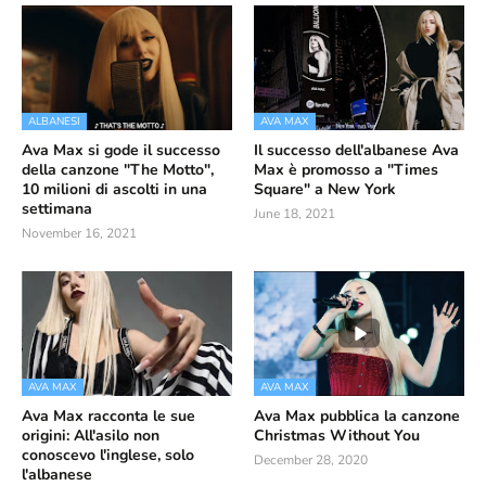
ALBANESI
AVA MAX
Ava Max si gode il successo
Il successo dell'albanese Ava
della canzone "The Motto",
Max è promosso a "Times
10 milioni di ascolti in una
Square" a New York
settimana
June 18, 2021
November 16, 2021
AVA MAX
AVA MAX
Ava Max racconta le sue
Ava Max pubblica la canzone
origini: All'asilo non
Christmas Without You
conoscevo l'inglese, solo
December 28, 2020
l'albanese