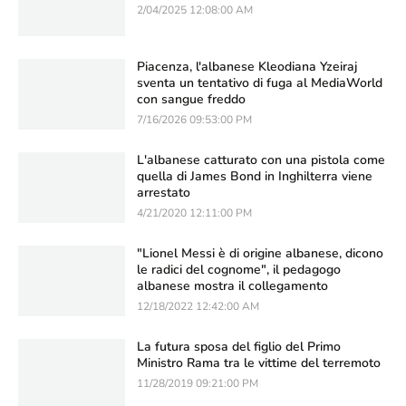
2/04/2025 12:08:00 AM
Piacenza, l'albanese Kleodiana Yzeiraj
sventa un tentativo di fuga al MediaWorld
con sangue freddo
7/16/2026 09:53:00 PM
L'albanese catturato con una pistola come
quella di James Bond in Inghilterra viene
arrestato
4/21/2020 12:11:00 PM
"Lionel Messi è di origine albanese, dicono
le radici del cognome", il pedagogo
albanese mostra il collegamento
12/18/2022 12:42:00 AM
La futura sposa del figlio del Primo
Ministro Rama tra le vittime del terremoto
11/28/2019 09:21:00 PM