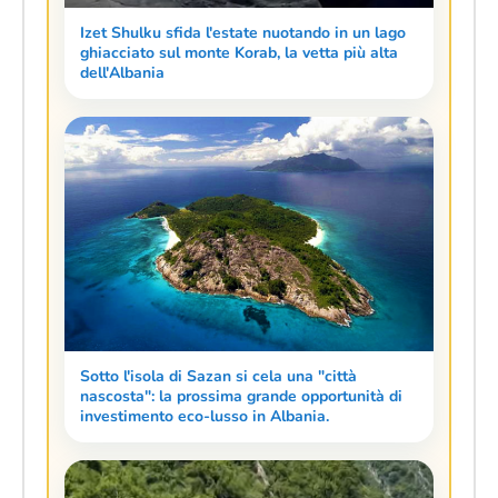
Izet Shulku sfida l'estate nuotando in un lago
ghiacciato sul monte Korab, la vetta più alta
dell'Albania
Sotto l'isola di Sazan si cela una "città
nascosta": la prossima grande opportunità di
investimento eco-lusso in Albania.