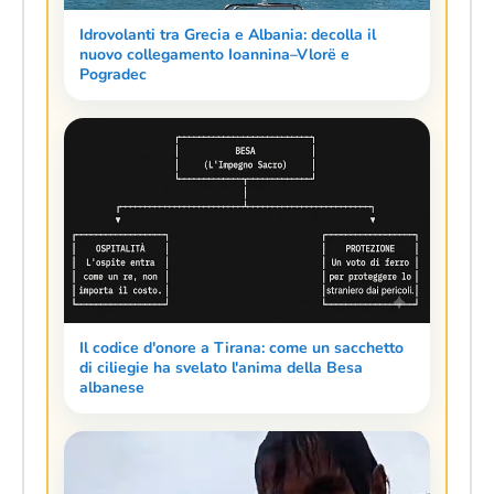
Idrovolanti tra Grecia e Albania: decolla il
nuovo collegamento Ioannina–Vlorë e
Pogradec
Il codice d'onore a Tirana: come un sacchetto
di ciliegie ha svelato l'anima della Besa
albanese