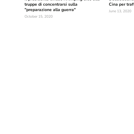
truppe di concentrarsi sulla
Cina per traf
"preparazione alla guerra"
June 13, 2020
October 15, 2020