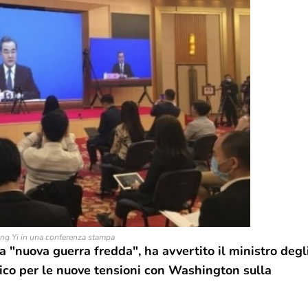
ng Yi in una conferenza stampa
na "nuova guerra fredda", ha avvertito il ministro degl
co per le nuove tensioni con Washington sulla