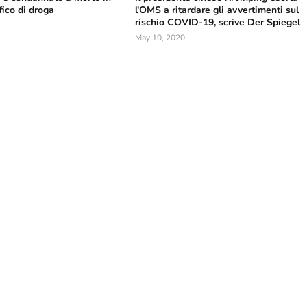
fico di droga
l'OMS a ritardare gli avvertimenti sul
rischio COVID-19, scrive Der Spiegel
May 10, 2020