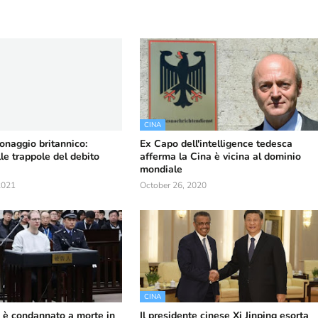
CINA
onaggio britannico:
Ex Capo dell'intelligence tedesca
le trappole del debito
afferma la Cina è vicina al dominio
mondiale
2021
October 26, 2020
CINA
o è condannato a morte in
Il presidente cinese Xi Jinping esorta