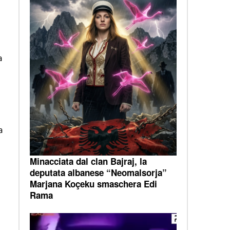
a
a
Minacciata dal clan Bajraj, la
deputata albanese “Neomalsorja”
Marjana Koçeku smaschera Edi
Rama