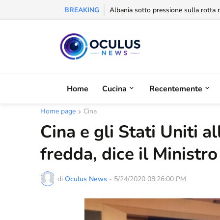
BREAKING
Behgjet Pacolli: "Se sarà revocata l
Home
Cucina
Recentemente
Home page
Cina
Cina e gli Stati Uniti al
fredda, dice il Ministr
di
Oculus News
-
5/24/2020 08:26:00 PM