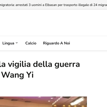
a concessione dell'Aeroporto di Valona, MABCO ricorrerà all'arbitrato inte
Lingua
Calcio
Riguardo A Noi
la vigilia della guerra
o Wang Yi