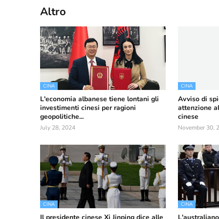
Altro
CINA
CINA
L'economia albanese tiene lontani gli
Avviso di spi
investimenti cinesi per ragioni
attenzione al
geopolitiche...
cinese
July 28, 2024
November 30, 
CINA
CINA
Il presidente cinese Xi Jinping dice alle
L'australian