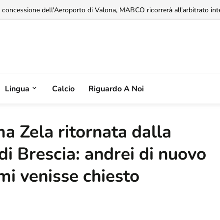
a concessione dell'Aeroporto di Valona, MABCO ricorrerà all'arbitrato inte
limentari del 14% mentre la produzione agricola continua a diminuire...
Lingua
Calcio
Riguardo A Noi
a Zela ritornata dalla
di Brescia: andrei di nuovo
 mi venisse chiesto