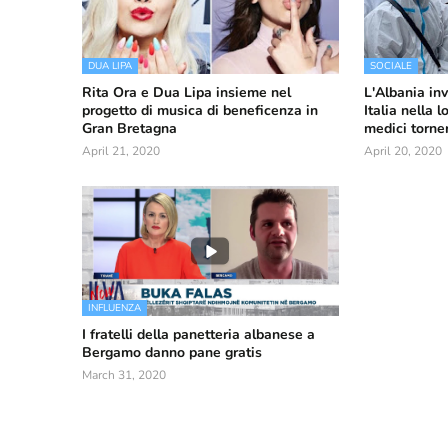
DUA LIPA
SOCIALE
Rita Ora e Dua Lipa insieme nel
L'Albania inv
progetto di musica di beneficenza in
Italia nella 
Gran Bretagna
medici torner
April 21, 2020
April 20, 2020
INFLUENZA
I fratelli della panetteria albanese a
Bergamo danno pane gratis
March 31, 2020