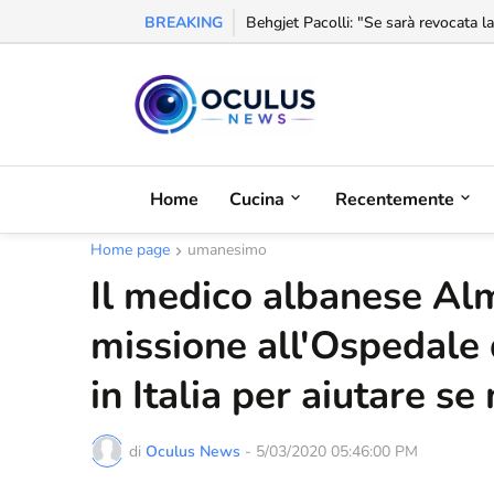
BREAKING
Behgjet Pacolli: "Se sarà revocata l
L'Albania aumenta le importazioni a
Home
Cucina
Recentemente
Home page
umanesimo
Il medico albanese Alm
missione all'Ospedale 
in Italia per aiutare se
di
Oculus News
-
5/03/2020 05:46:00 PM