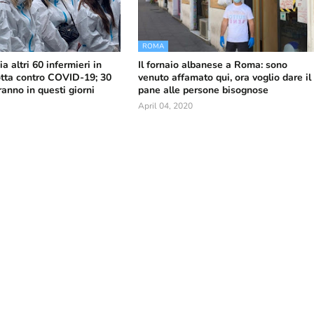
ROMA
ia altri 60 infermieri in
Il fornaio albanese a Roma: sono
lotta contro COVID-19; 30
venuto affamato qui, ora voglio dare il
anno in questi giorni
pane alle persone bisognose
April 04, 2020