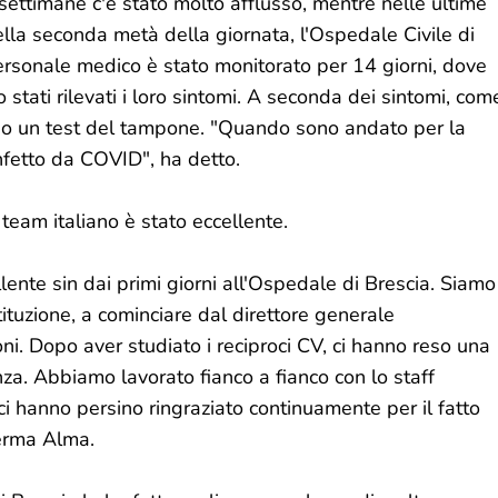
ettimane c'è stato molto afflusso, mentre nelle ultime
Nella seconda metà della giornata, l'Ospedale Civile di
l personale medico è stato monitorato per 14 giorni, dove
 stati rilevati i loro sintomi. A seconda dei sintomi, com
o un test del tampone. "Quando sono andato per la
nfetto da COVID", ha detto.
 team italiano è stato eccellente.
lente sin dai primi giorni all'Ospedale di Brescia. Siamo
stituzione, a cominciare dal direttore generale
oni. Dopo aver studiato i reciproci CV, ci hanno reso una
za. Abbiamo lavorato fianco a fianco con lo staff
, ci hanno persino ringraziato continuamente per il fatto
ferma Alma.