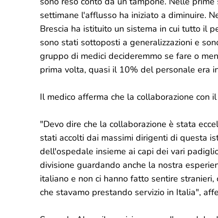
sono reso conto da un tampone. Nelle prime s
settimane l'afflusso ha iniziato a diminuire. 
Brescia ha istituito un sistema in cui tutto i
sono stati sottoposti a generalizzazioni e sono
gruppo di medici decideremmo se fare o men
prima volta, quasi il 10% del personale era i
Il medico afferma che la collaborazione con il
"Devo dire che la collaborazione è stata eccel
stati accolti dai massimi dirigenti di questa i
dell'ospedale insieme ai capi dei vari padigli
divisione guardando anche la nostra esperien
italiano e non ci hanno fatto sentire stranieri
che stavamo prestando servizio in Italia", af