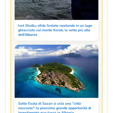
Izet Shulku sfida l'estate nuotando in un lago
ghiacciato sul monte Korab, la vetta più alta
dell'Albania
Sotto l'isola di Sazan si cela una "città
nascosta": la prossima grande opportunità di
investimento eco-lusso in Albania.