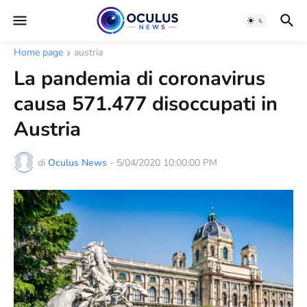
Home page
austria
La pandemia di coronavirus
causa 571.477 disoccupati in
Austria
di
Oculus News
-
5/04/2020 10:00:00 PM