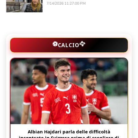
7/14/2026 11:27:00 PM
🦅
⚽
CALCIO
Albian Hajdari parla delle difficoltà
incontrate in Svizzera prima di scegliere di