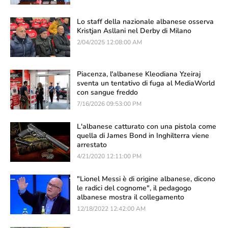
Lo staff della nazionale albanese osserva
Kristjan Asllani nel Derby di Milano
2/04/2025 12:08:00 AM
Piacenza, l'albanese Kleodiana Yzeiraj
sventa un tentativo di fuga al MediaWorld
con sangue freddo
7/16/2026 09:53:00 PM
L'albanese catturato con una pistola come
quella di James Bond in Inghilterra viene
arrestato
4/21/2020 12:11:00 PM
"Lionel Messi è di origine albanese, dicono
le radici del cognome", il pedagogo
albanese mostra il collegamento
12/18/2022 12:42:00 AM