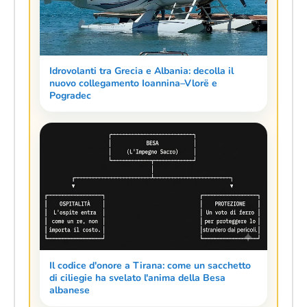
Idrovolanti tra Grecia e Albania: decolla il
nuovo collegamento Ioannina–Vlorë e
Pogradec
Il codice d'onore a Tirana: come un sacchetto
di ciliegie ha svelato l'anima della Besa
albanese