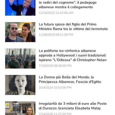
le radici del cognome", il pedagogo
albanese mostra il collegamento
12/18/2022 12:42:00 AM
La futura sposa del figlio del Primo
Ministro Rama tra le vittime del terremoto
11/28/2019 09:21:00 PM
La polifonia iso-sinfonica albanese
approda a Hollywood: i suoni tradizionali
ispirano "L'Odissea" di Christopher Nolan
7/19/2026 09:40:00 PM
La Donna più Bella del Mondo, la
Principessa Albanese, Fawzia d'Egitto
2/24/2024 10:53:00 PM
Irregolarità da 3 milioni di euro alle Poste
di Durazzo: licenziata Elisabeta Mataj
7/14/2026 11:27:00 PM