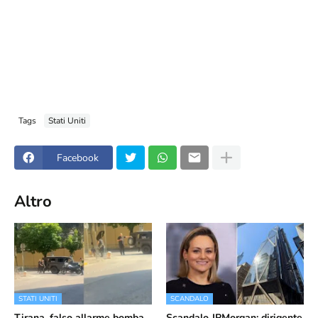
Tags
Stati Uniti
Facebook
Altro
STATI UNITI
SCANDALO
Tirana, falso allarme bomba
Scandalo JPMorgan: dirigente