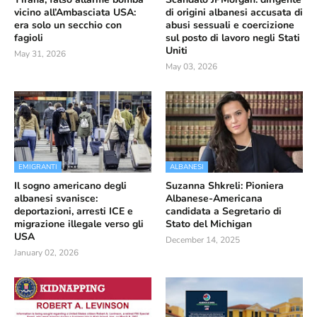
vicino all’Ambasciata USA:
di origini albanesi accusata di
era solo un secchio con
abusi sessuali e coercizione
fagioli
sul posto di lavoro negli Stati
Uniti
May 31, 2026
May 03, 2026
EMIGRANTI
ALBANESI
Il sogno americano degli
Suzanna Shkreli: Pioniera
albanesi svanisce:
Albanese-Americana
deportazioni, arresti ICE e
candidata a Segretario di
migrazione illegale verso gli
Stato del Michigan
USA
December 14, 2025
January 02, 2026