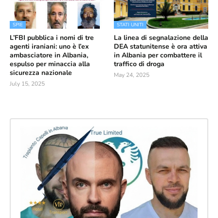
SPIE
STATI UNITI
L’FBI pubblica i nomi di tre
La linea di segnalazione della
agenti iraniani: uno è l’ex
DEA statunitense è ora attiva
ambasciatore in Albania,
in Albania per combattere il
espulso per minaccia alla
traffico di droga
sicurezza nazionale
May 24, 2025
July 15, 2025