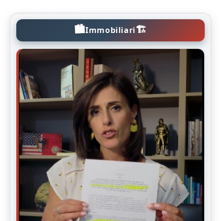
🏙️
🏗️
Immobiliari