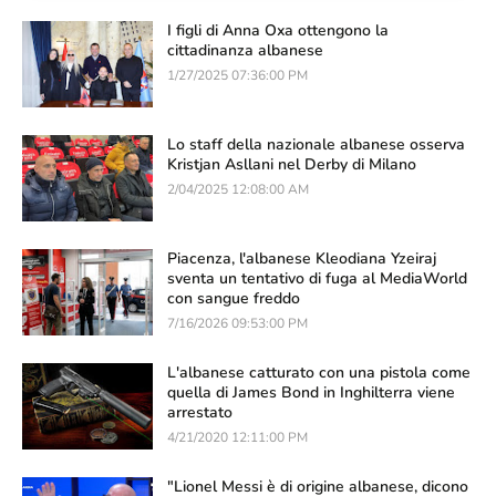
I figli di Anna Oxa ottengono la
cittadinanza albanese
1/27/2025 07:36:00 PM
Lo staff della nazionale albanese osserva
Kristjan Asllani nel Derby di Milano
2/04/2025 12:08:00 AM
Piacenza, l'albanese Kleodiana Yzeiraj
sventa un tentativo di fuga al MediaWorld
con sangue freddo
7/16/2026 09:53:00 PM
L'albanese catturato con una pistola come
quella di James Bond in Inghilterra viene
arrestato
4/21/2020 12:11:00 PM
"Lionel Messi è di origine albanese, dicono