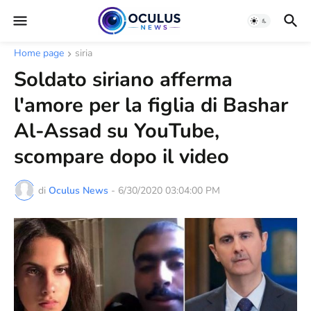
Home page
siria
Soldato siriano afferma
l'amore per la figlia di Bashar
Al-Assad su YouTube,
scompare dopo il video
di
Oculus News
-
6/30/2020 03:04:00 PM