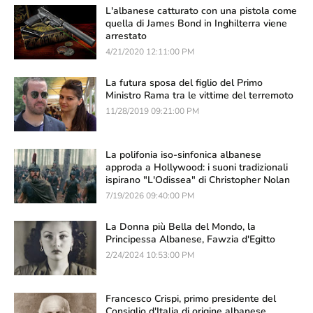
L'albanese catturato con una pistola come
quella di James Bond in Inghilterra viene
arrestato
4/21/2020 12:11:00 PM
La futura sposa del figlio del Primo
Ministro Rama tra le vittime del terremoto
11/28/2019 09:21:00 PM
La polifonia iso-sinfonica albanese
approda a Hollywood: i suoni tradizionali
ispirano "L'Odissea" di Christopher Nolan
7/19/2026 09:40:00 PM
La Donna più Bella del Mondo, la
Principessa Albanese, Fawzia d'Egitto
2/24/2024 10:53:00 PM
Francesco Crispi, primo presidente del
Consiglio d'Italia di origine albanese,