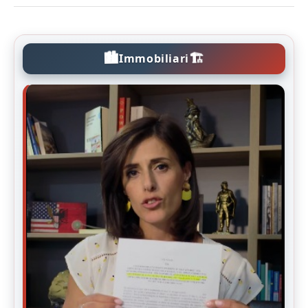
🏙️
🏗️
Immobiliari