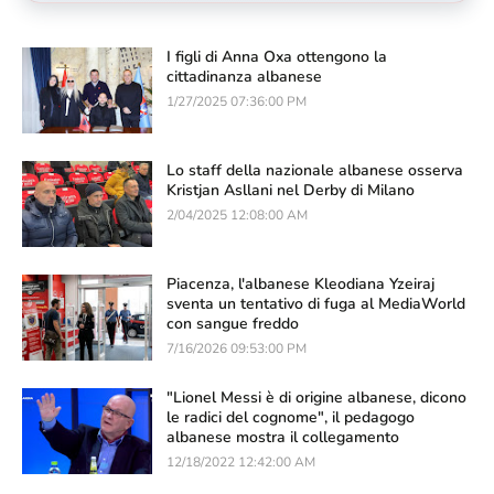
I figli di Anna Oxa ottengono la
cittadinanza albanese
1/27/2025 07:36:00 PM
Lo staff della nazionale albanese osserva
Kristjan Asllani nel Derby di Milano
2/04/2025 12:08:00 AM
Piacenza, l'albanese Kleodiana Yzeiraj
sventa un tentativo di fuga al MediaWorld
con sangue freddo
7/16/2026 09:53:00 PM
"Lionel Messi è di origine albanese, dicono
le radici del cognome", il pedagogo
albanese mostra il collegamento
12/18/2022 12:42:00 AM