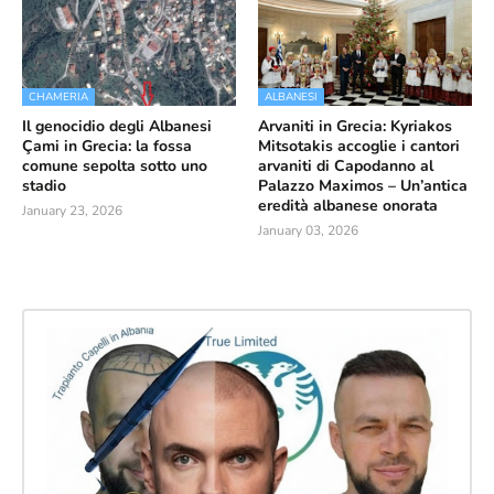
CHAMERIA
ALBANESI
Il genocidio degli Albanesi
Arvaniti in Grecia: Kyriakos
Çami in Grecia: la fossa
Mitsotakis accoglie i cantori
comune sepolta sotto uno
arvaniti di Capodanno al
stadio
Palazzo Maximos – Un’antica
eredità albanese onorata
January 23, 2026
January 03, 2026