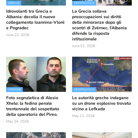
GRECIA
GEOPOLITICA
Idrovolanti tra Grecia e
La Grecia solleva
Albania: decolla il nuovo
preoccupazioni sui diritti
collegamento Ioannina–Vlorë
delle minoranze dopo gli
e Pogradec
scontri di Zvërnec, l'Albania
difende la risposta
June 22, 2026
istituzionale
June 01, 2026
CRIMINE
GEOPOLITICA
Foto segnaletica di Alesio
Le autorità greche indagano
Xhelo: la fedina penale
su un drone esplosivo trovato
trentennale del sospettato
vicino a Lefkada
della sparatoria del Pireo.
May 11, 2026
May 24, 2026