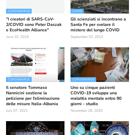
CORONAVIRUS
COVID
"I creatori di SARS-CoV-
Gli scienziati si incontrano a
2/COVID sono Peter Daszak
Santa Fe per svelare il
e EcoHealth Alliance"
mistero del lungo COVID
June 10, 2024
September 03, 2023
CORONAVIRUS
CORONAVIRUS
Il senatore Tommaso
Uno su cinque pazienti
Nannicini sostiene la
COVID-19 sviluppa una
petizione per l'eliminazione
malattia mentale entro 90
delle misure Italia-Albania
giorni - studio
July 07, 2021
November 28, 2020