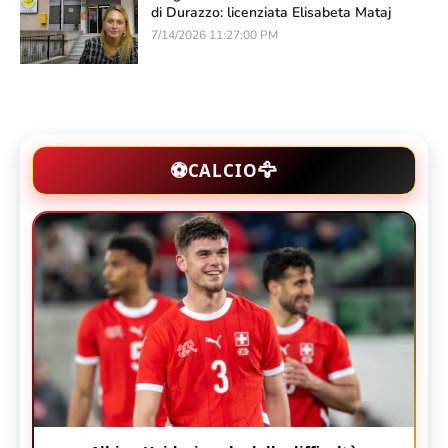
di Durazzo: licenziata Elisabeta Mataj
7/14/2026 11:27:00 PM
🦅
⚽
CALCIO