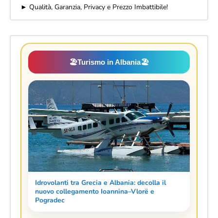
► Qualità, Garanzia, Privacy e Prezzo Imbattibile!
🏖️
Turismo in Albania
🏖️
Idrovolanti tra Grecia e Albania: decolla il
nuovo collegamento Ioannina–Vlorë e
Pogradec