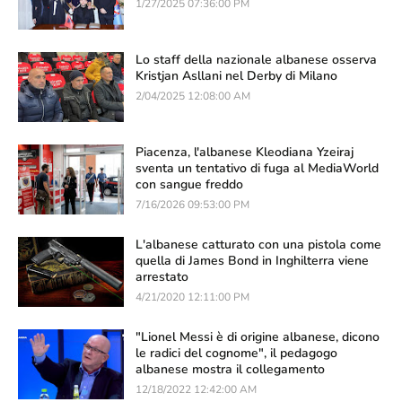
1/27/2025 07:36:00 PM
Lo staff della nazionale albanese osserva
Kristjan Asllani nel Derby di Milano
2/04/2025 12:08:00 AM
Piacenza, l'albanese Kleodiana Yzeiraj
sventa un tentativo di fuga al MediaWorld
con sangue freddo
7/16/2026 09:53:00 PM
L'albanese catturato con una pistola come
quella di James Bond in Inghilterra viene
arrestato
4/21/2020 12:11:00 PM
"Lionel Messi è di origine albanese, dicono
le radici del cognome", il pedagogo
albanese mostra il collegamento
12/18/2022 12:42:00 AM