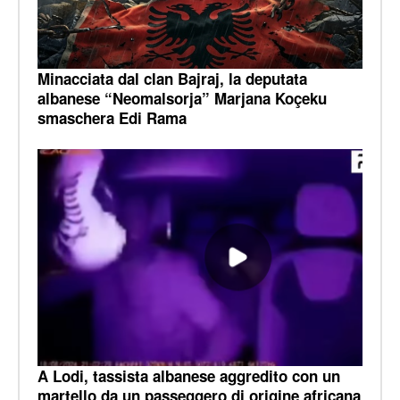
Minacciata dal clan Bajraj, la deputata
albanese “Neomalsorja” Marjana Koçeku
smaschera Edi Rama
A Lodi, tassista albanese aggredito con un
martello da un passeggero di origine africana