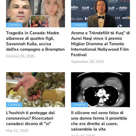
CANADA
CANADA
Tragedia in Canada: Madre
Aroma e Trëndafilit të Kuq" di
albanese di quattro figli,
Aurel Naqi vince il premio
Savannah Kulla, uccisa
Miglior Dramma al Toronto
dall'ex compagno a Brampton
International Nollywood Film
Festival
October 25, 2025
September 28, 2024
CANADA
CANADA
L'hashish ti protegge dal
Il silicone nel seno falso di
coronavirus? Ricercatori
una donna ferma il proiettile
canadesi dicono di "si"
che era diretto al cuore,
salvandole la vita
May 12, 2020