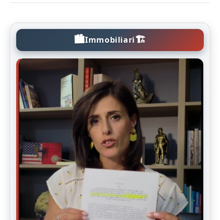
🏙️
🏗️
Immobiliari