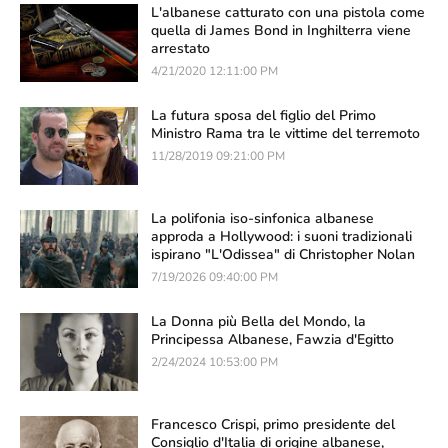
L'albanese catturato con una pistola come
quella di James Bond in Inghilterra viene
arrestato
4/21/2020 12:11:00 PM
La futura sposa del figlio del Primo
Ministro Rama tra le vittime del terremoto
11/28/2019 09:21:00 PM
La polifonia iso-sinfonica albanese
approda a Hollywood: i suoni tradizionali
ispirano "L'Odissea" di Christopher Nolan
7/19/2026 09:40:00 PM
La Donna più Bella del Mondo, la
Principessa Albanese, Fawzia d'Egitto
2/24/2024 10:53:00 PM
Francesco Crispi, primo presidente del
Consiglio d'Italia di origine albanese,