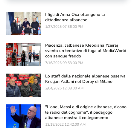
I figli di Anna Oxa ottengono la
cittadinanza albanese
1/27/2025 07:36:00 PM
Piacenza, l'albanese Kleodiana Yzeiraj
sventa un tentativo di fuga al MediaWorld
con sangue freddo
7/16/2026 09:53:00 PM
Lo staff della nazionale albanese osserva
Kristjan Asllani nel Derby di Milano
2/04/2025 12:08:00 AM
"Lionel Messi è di origine albanese, dicono
le radici del cognome", il pedagogo
albanese mostra il collegamento
12/18/2022 12:42:00 AM