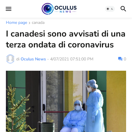
Home page
canada
I canadesi sono avvisati di una
terza ondata di coronavirus
di
Oculus News
-
4/07/2021 07:51:00 PM
0