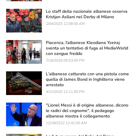
Lo staff della nazionale albanese osserva
Kristjan Asllani nel Derby di Milano
2/04/2025 12:08:00 AM
Piacenza, l'albanese Kleodiana Yzeiraj
sventa un tentativo di fuga al MediaWorld
con sangue freddo
7/16/2026 09:53:00 PM
L'albanese catturato con una pistola come
quella di James Bond in Inghilterra viene
arrestato
4/21/2020 12:11:00 PM
"Lionel Messi è di origine albanese, dicono
le radici del cognome", il pedagogo
albanese mostra il collegamento
12/18/2022 12:42:00 AM