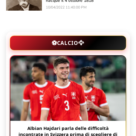
nacque il 4 ottobre 1818
10/04/2022 11:40:00 PM
🦅
⚽
CALCIO
Albian Hajdari parla delle difficoltà
incontrate in Svizzera prima di scegliere di