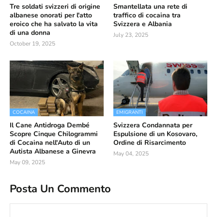
Tre soldati svizzeri di origine
Smantellata una rete di
albanese onorati per l'atto
traffico di cocaina tra
eroico che ha salvato la vita
Svizzera e Albania
di una donna
July 23, 2025
October 19, 2025
COCAINA
EMIGRANTI
Il Cane Antidroga Dembé
Svizzera Condannata per
Scopre Cinque Chilogrammi
Espulsione di un Kosovaro,
di Cocaina nell'Auto di un
Ordine di Risarcimento
Autista Albanese a Ginevra
May 04, 2025
May 09, 2025
Posta Un Commento