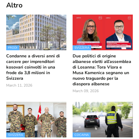
Altro
FRODI
SVIZZERA
Condanne a diversi anni di
Due politici di origine
carcere per imprenditori
albanese eletti all’assemblea
kosovari coinvolti in una
di Losanna: Tora Vlora e
frode da 3,8 milioni in
Musa Kamenica segnano un
Svizzera
nuovo traguardo per la
diaspora albanese
March 11, 2026
March 09, 2026
SVIZZERA
COCAINA