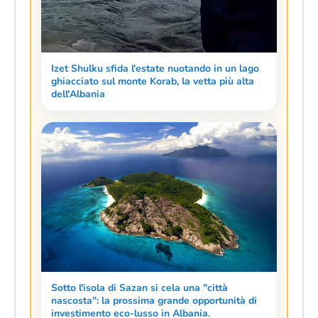
Izet Shulku sfida l'estate nuotando in un lago
ghiacciato sul monte Korab, la vetta più alta
dell'Albania
Sotto l'isola di Sazan si cela una "città
nascosta": la prossima grande opportunità di
investimento eco-lusso in Albania.