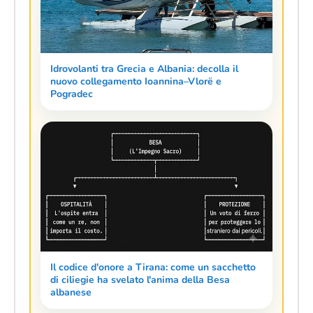
Idrovolanti tra Grecia e Albania: decolla il
nuovo collegamento Ioannina–Vlorë e
Pogradec
Il codice d'onore a Tirana: come un sacchetto
di ciliegie ha svelato l'anima della Besa
albanese