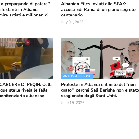
a o propaganda di potere?
Albanian Files inviati alla SPAK:
ifestanti in Albania
accusa Edi Rama di un piano segreto
ira artisti e milionari di
centenario
July 01, 2026
ANALISI-OPINIONE
ARCERE DI PEQIN: Cella
Proteste in Albania e il mito del "non
que stelle rivela le falle
grato": perché Sali Berisha non è stat
penitenziario albanese
scagionato dagli Stati Uniti.
June 15, 2026