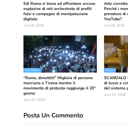
Edi Rama si trova ad affrontare accuse
Arte corrott
esplosive di reti orchestrate di profili
Perché i man
falsi e campagne di manipolazione
prendono di m
digitale.
YouTube?
July 04, 2026
July 04, 2026
EDI RAMA
CELLA
“Rama, dimettiti!” Migliaia di persone
SCANDALO C
marciano a Tirana mentre il
di lusso a cin
movimento di protesta raggiunge il 20°
del sistema 
giorno
June 15, 2026
June 20, 2026
Posta Un Commento