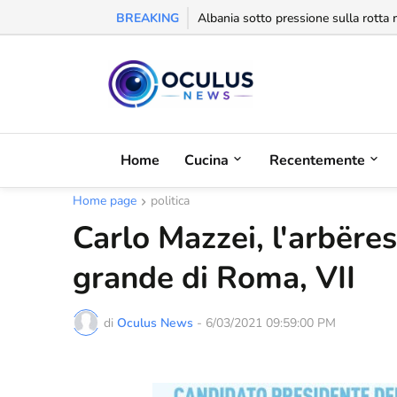
BREAKING
Behgjet Pacolli: "Se sarà revocata l
Home
Cucina
Recentemente
Home page
politica
Carlo Mazzei, l'arbëres
grande di Roma, VII
di
Oculus News
-
6/03/2021 09:59:00 PM