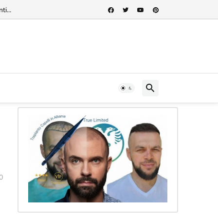
rnazionale"...
0