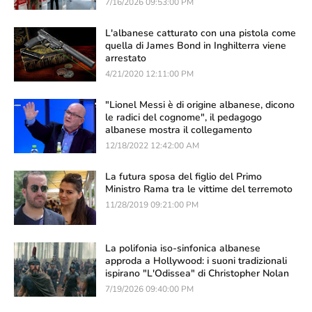
7/16/2026 09:53:00 PM
L'albanese catturato con una pistola come
quella di James Bond in Inghilterra viene
arrestato
4/21/2020 12:11:00 PM
"Lionel Messi è di origine albanese, dicono
le radici del cognome", il pedagogo
albanese mostra il collegamento
12/18/2022 12:42:00 AM
La futura sposa del figlio del Primo
Ministro Rama tra le vittime del terremoto
11/28/2019 09:21:00 PM
La polifonia iso-sinfonica albanese
approda a Hollywood: i suoni tradizionali
ispirano "L'Odissea" di Christopher Nolan
7/19/2026 09:40:00 PM