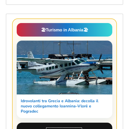
🏖️
Turismo in Albania
🏖️
Idrovolanti tra Grecia e Albania: decolla il
nuovo collegamento Ioannina–Vlorë e
Pogradec