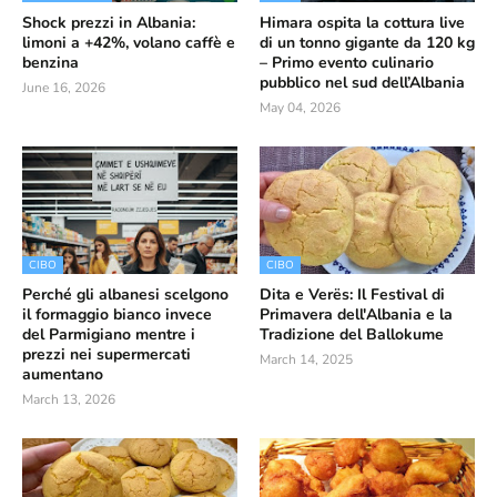
Shock prezzi in Albania:
Himara ospita la cottura live
limoni a +42%, volano caffè e
di un tonno gigante da 120 kg
benzina
– Primo evento culinario
pubblico nel sud dell’Albania
June 16, 2026
May 04, 2026
CIBO
CIBO
Perché gli albanesi scelgono
Dita e Verës: Il Festival di
il formaggio bianco invece
Primavera dell'Albania e la
del Parmigiano mentre i
Tradizione del Ballokume
prezzi nei supermercati
March 14, 2025
aumentano
March 13, 2026