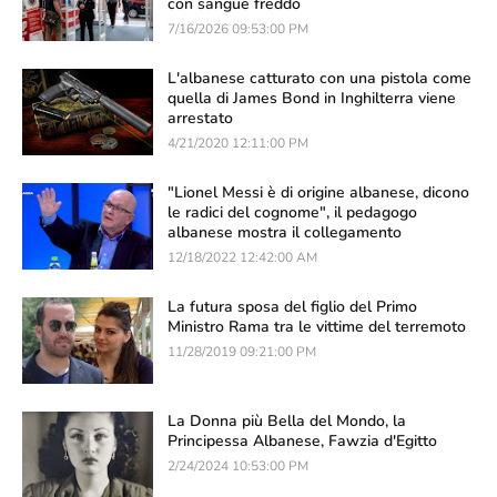
con sangue freddo
7/16/2026 09:53:00 PM
L'albanese catturato con una pistola come
quella di James Bond in Inghilterra viene
arrestato
4/21/2020 12:11:00 PM
"Lionel Messi è di origine albanese, dicono
le radici del cognome", il pedagogo
albanese mostra il collegamento
12/18/2022 12:42:00 AM
La futura sposa del figlio del Primo
Ministro Rama tra le vittime del terremoto
11/28/2019 09:21:00 PM
La Donna più Bella del Mondo, la
Principessa Albanese, Fawzia d'Egitto
2/24/2024 10:53:00 PM