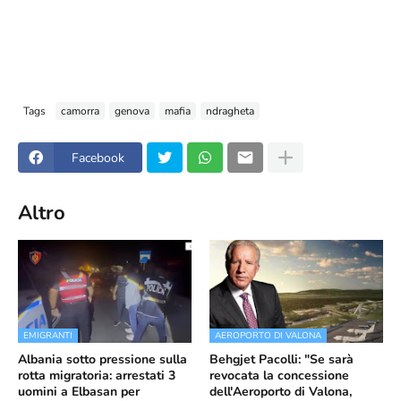
Tags
camorra
genova
mafia
ndragheta
Facebook
Altro
EMIGRANTI
AEROPORTO DI VALONA
Albania sotto pressione sulla
Behgjet Pacolli: "Se sarà
rotta migratoria: arrestati 3
revocata la concessione
uomini a Elbasan per
dell'Aeroporto di Valona,