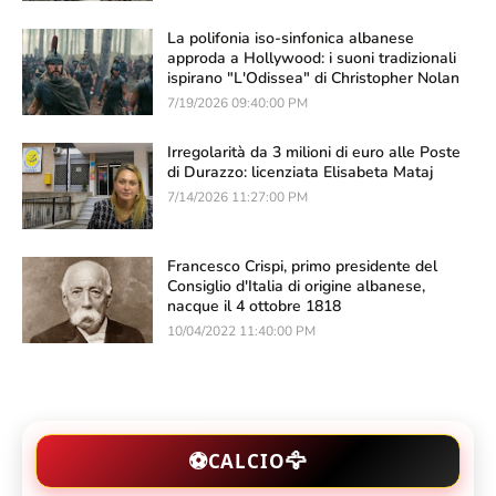
La polifonia iso-sinfonica albanese
approda a Hollywood: i suoni tradizionali
ispirano "L'Odissea" di Christopher Nolan
7/19/2026 09:40:00 PM
Irregolarità da 3 milioni di euro alle Poste
di Durazzo: licenziata Elisabeta Mataj
7/14/2026 11:27:00 PM
Francesco Crispi, primo presidente del
Consiglio d'Italia di origine albanese,
nacque il 4 ottobre 1818
10/04/2022 11:40:00 PM
🦅
⚽
CALCIO