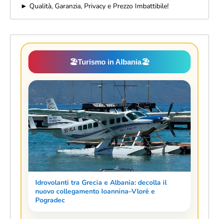
► Qualità, Garanzia, Privacy e Prezzo Imbattibile!
🏖️
Turismo in Albania
🏖️
Idrovolanti tra Grecia e Albania: decolla il
nuovo collegamento Ioannina–Vlorë e
Pogradec