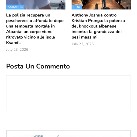
SARANDA
BOX
La polizia recupera un
Anthony Joshua contro
peschereccio affondato dopo
Kristian Prenga: la potenza
una tempesta mortale in
del knockout albanese
Albania; un corpo viene
incontra la grandezza dei
ritrovato vicino alle isole
pesi massimi
Ksamil.
July 23, 2026
July 23, 2026
Posta Un Commento