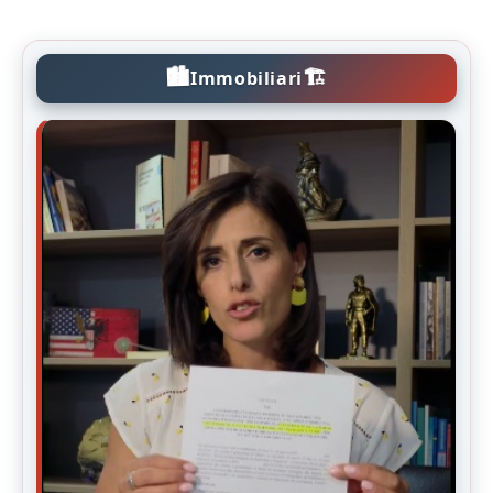
🏙️
🏗️
Immobiliari