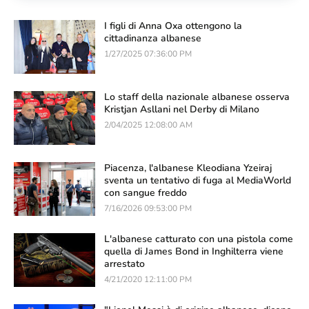
I figli di Anna Oxa ottengono la
cittadinanza albanese
1/27/2025 07:36:00 PM
Lo staff della nazionale albanese osserva
Kristjan Asllani nel Derby di Milano
2/04/2025 12:08:00 AM
Piacenza, l'albanese Kleodiana Yzeiraj
sventa un tentativo di fuga al MediaWorld
con sangue freddo
7/16/2026 09:53:00 PM
L'albanese catturato con una pistola come
quella di James Bond in Inghilterra viene
arrestato
4/21/2020 12:11:00 PM