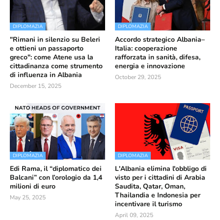
DIPLOMAZIA
DIPLOMAZIA
"Rimani in silenzio su Beleri
Accordo strategico Albania–
e ottieni un passaporto
Italia: cooperazione
greco": come Atene usa la
rafforzata in sanità, difesa,
cittadinanza come strumento
energia e innovazione
di influenza in Albania
October 29, 2025
December 15, 2025
DIPLOMAZIA
DIPLOMAZIA
Edi Rama, il “diplomatico dei
L'Albania elimina l'obbligo di
Balcani” con l’orologio da 1,4
visto per i cittadini di Arabia
milioni di euro
Saudita, Qatar, Oman,
Thailandia e Indonesia per
May 25, 2025
incentivare il turismo
April 09, 2025