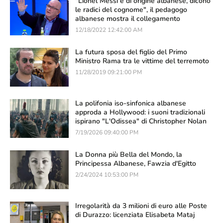
"Lionel Messi è di origine albanese, dicono
le radici del cognome", il pedagogo
albanese mostra il collegamento
12/18/2022 12:42:00 AM
La futura sposa del figlio del Primo
Ministro Rama tra le vittime del terremoto
11/28/2019 09:21:00 PM
La polifonia iso-sinfonica albanese
approda a Hollywood: i suoni tradizionali
ispirano "L'Odissea" di Christopher Nolan
7/19/2026 09:40:00 PM
La Donna più Bella del Mondo, la
Principessa Albanese, Fawzia d'Egitto
2/24/2024 10:53:00 PM
Irregolarità da 3 milioni di euro alle Poste
di Durazzo: licenziata Elisabeta Mataj