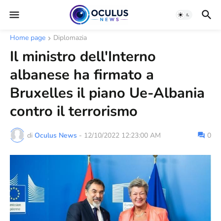
Home page
Diplomazia
Il ministro dell'Interno
albanese ha firmato a
Bruxelles il piano Ue-Albania
contro il terrorismo
di
Oculus News
-
12/10/2022 12:23:00 AM
0