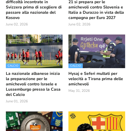
difficoltà incontrate in
21 si prepara per le
Svizzera prima di scegliere di
amichevoli contro Slovenia e
passare alla nazionale del
Italia a Durazzo in vista della
Kosovo
campagna per Euro 2027
June 02, 2026
June 02, 2026
CALCIO
CALCIO
La nazionale albanese inizia
Hysaj e Seferi multati per
la preparazione per le
velocità a Tirana prima delle
amichevoli contro Israele e
amichevoli
Lussemburgo presso la Casa
May 31, 2026
del Calcio
June 01, 2026