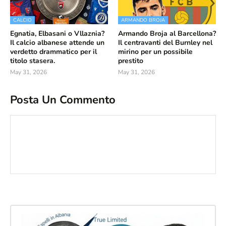
CALCIO
ARMANDO BROJA
Egnatia, Elbasani o Vllaznia?
Armando Broja al Barcellona?
Il calcio albanese attende un
Il centravanti del Burnley nel
verdetto drammatico per il
mirino per un possibile
titolo stasera.
prestito
May 31, 2026
May 31, 2026
Posta Un Commento