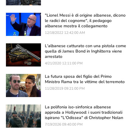
"Lionel Messi è di origine albanese, dicono
le radici del cognome", il pedagogo
albanese mostra il collegamento
12/18/2022 12:42:00 AM
L'albanese catturato con una pistola come
quella di James Bond in Inghilterra viene
arrestato
4/21/2020 12:11:00 PM
La futura sposa del figlio del Primo
Ministro Rama tra le vittime del terremoto
11/28/2019 09:21:00 PM
La polifonia iso-sinfonica albanese
approda a Hollywood: i suoni tradizionali
ispirano "L'Odissea" di Christopher Nolan
7/19/2026 09:40:00 PM