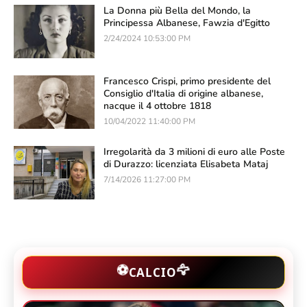
La Donna più Bella del Mondo, la
Principessa Albanese, Fawzia d'Egitto
2/24/2024 10:53:00 PM
Francesco Crispi, primo presidente del
Consiglio d'Italia di origine albanese,
nacque il 4 ottobre 1818
10/04/2022 11:40:00 PM
Irregolarità da 3 milioni di euro alle Poste
di Durazzo: licenziata Elisabeta Mataj
7/14/2026 11:27:00 PM
🦅
⚽
CALCIO