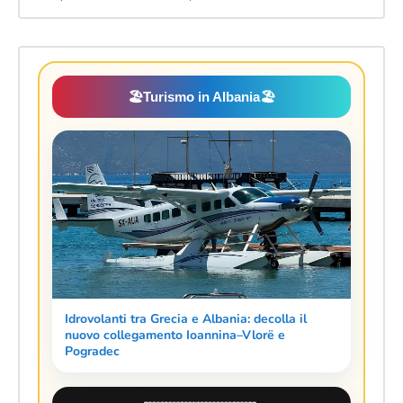
🏖️
Turismo in Albania
🏖️
Idrovolanti tra Grecia e Albania: decolla il
nuovo collegamento Ioannina–Vlorë e
Pogradec