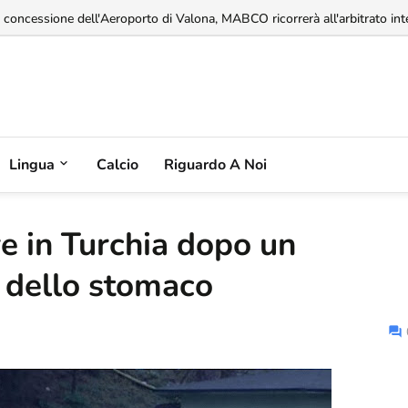
imentari del 14% mentre la produzione agricola continua a diminuire...
Lingua
Calcio
Riguardo A Noi
e in Turchia dopo un
e dello stomaco