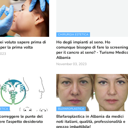
CHIRURGIA ESTETICA
ei voluto sapere prima di
Ho degli impianti al seno. Ho
 per la prima volta
comunque bisogno di fare lo screenin
per il cancro al seno? - Turismo Medic
2023
Albania
November 03, 2023
ETICA
BLEFAROPLASTICA
correggere le punte del
Blefaroplastica in Albania da medici
ere l'aspetto desiderato
noti italiani, qualità, professionalità e
prezzo imbattibile!