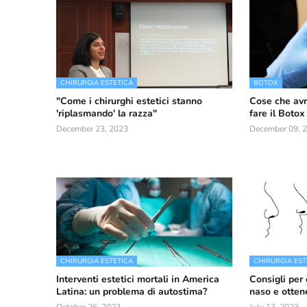
CHIRURGIA ESTETICA
BOTOX
"Come i chirurghi estetici stanno
Cose che avr
'riplasmando' la razza"
fare il Botox
December 23, 2023
December 09, 
CHIRURGIA ESTETICA
CHIRURGIA EST
Interventi estetici mortali in America
Consigli per 
Latina: un problema di autostima?
naso e otten