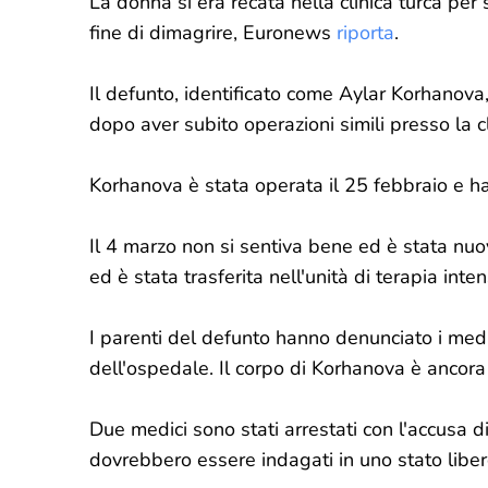
La donna si era recata nella clinica turca per
fine di dimagrire, Euronews
riporta
.
Il defunto, identificato come Aylar Korhanova
dopo aver subito operazioni simili presso la cli
Korhanova è stata operata il 25 febbraio e ha
Il 4 marzo non si sentiva bene ed è stata nu
ed è stata trasferita nell'unità di terapia int
I parenti del defunto hanno denunciato i medi
dell'ospedale. Il corpo di Korhanova è ancora a
Due medici sono stati arrestati con l'accusa di
dovrebbero essere indagati in uno stato libero 