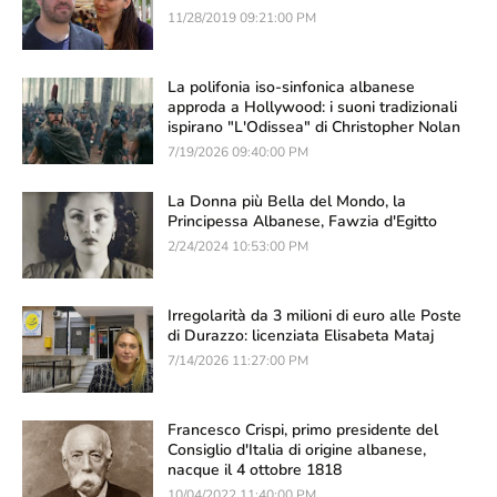
11/28/2019 09:21:00 PM
La polifonia iso-sinfonica albanese
approda a Hollywood: i suoni tradizionali
ispirano "L'Odissea" di Christopher Nolan
7/19/2026 09:40:00 PM
La Donna più Bella del Mondo, la
Principessa Albanese, Fawzia d'Egitto
2/24/2024 10:53:00 PM
Irregolarità da 3 milioni di euro alle Poste
di Durazzo: licenziata Elisabeta Mataj
7/14/2026 11:27:00 PM
Francesco Crispi, primo presidente del
Consiglio d'Italia di origine albanese,
nacque il 4 ottobre 1818
10/04/2022 11:40:00 PM