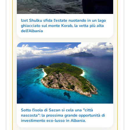
Izet Shulku sfida l'estate nuotando in un lago
ghiacciato sul monte Korab, la vetta più alta
dell'Albania
Sotto l'isola di Sazan si cela una "città
nascosta": la prossima grande opportunità di
investimento eco-lusso in Albania.