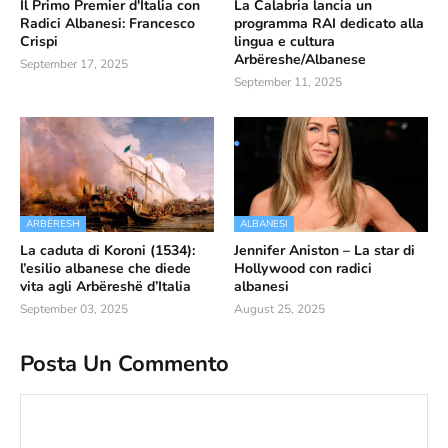
Il Primo Premier d'Italia con
La Calabria lancia un
Radici Albanesi: Francesco
programma RAI dedicato alla
Crispi
lingua e cultura
Arbëreshe/Albanese
September 17, 2025
September 11, 2025
ARBËRESH
ALBANESI
La caduta di Koroni (1534):
Jennifer Aniston – La star di
l’esilio albanese che diede
Hollywood con radici
vita agli Arbëreshë d’Italia
albanesi
September 03, 2025
August 25, 2025
Posta Un Commento