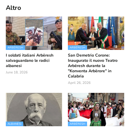
Altro
ARBËRESH
ARBËRESH
I soldati italiani Arbëresh
San Demetrio Corone:
salvaguardano le radici
Inaugurato il nuovo Teatro
albanesi
Arbëresh durante la
"Konventa Arbërore" in
June 18, 2026
Calabria
April 26, 2026
ALBANESI
ARBËRESH