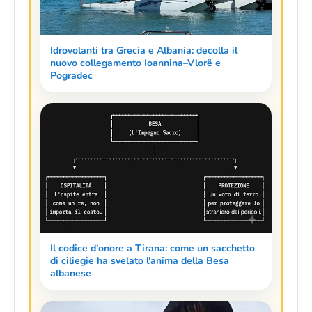
Idrovolanti tra Grecia e Albania: decolla il
nuovo collegamento Ioannina–Vlorë e
Pogradec
Il codice d'onore a Tirana: come un sacchetto
di ciliegie ha svelato l'anima della Besa
albanese