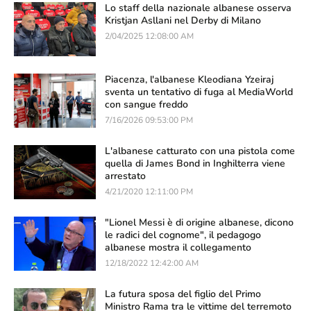
Lo staff della nazionale albanese osserva
Kristjan Asllani nel Derby di Milano
2/04/2025 12:08:00 AM
Piacenza, l'albanese Kleodiana Yzeiraj
sventa un tentativo di fuga al MediaWorld
con sangue freddo
7/16/2026 09:53:00 PM
L'albanese catturato con una pistola come
quella di James Bond in Inghilterra viene
arrestato
4/21/2020 12:11:00 PM
"Lionel Messi è di origine albanese, dicono
le radici del cognome", il pedagogo
albanese mostra il collegamento
12/18/2022 12:42:00 AM
La futura sposa del figlio del Primo
Ministro Rama tra le vittime del terremoto