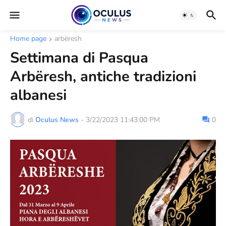
Home page
arbëresh
Settimana di Pasqua
Arbëresh, antiche tradizioni
albanesi
di
Oculus News
-
3/22/2023 11:43:00 PM
0