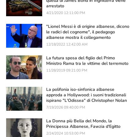
quella di James Bond in Inghilterra viene
arrestato
4/21/2020 12:11:00 PM
"Lionel Messi è di origine albanese, dicono
le radici del cognome", il pedagogo
albanese mostra il collegamento
12/18/2022 12:42:00 AM
La futura sposa del figlio del Primo
Ministro Rama tra le vittime del terremoto
11/28/2019 09:21:00 PM
La polifonia iso-sinfonica albanese
approda a Hollywood: i suoni tradizionali
ispirano "L'Odissea" di Christopher Nolan
7/19/2026 09:40:00 PM
La Donna più Bella del Mondo, la
Principessa Albanese, Fawzia d'Egitto
2/24/2024 10:53:00 PM