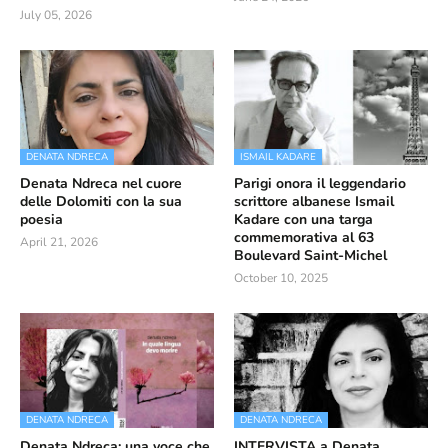
July 05, 2026
DENATA NDRECA
ISMAIL KADARE
Denata Ndreca nel cuore
Parigi onora il leggendario
delle Dolomiti con la sua
scrittore albanese Ismail
poesia
Kadare con una targa
commemorativa al 63
April 21, 2026
Boulevard Saint-Michel
October 10, 2025
DENATA NDRECA
DENATA NDRECA
Denata Ndreca: una voce che
INTERVISTA a Denata