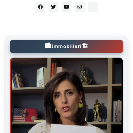
🏙️
🏗️
Immobiliari