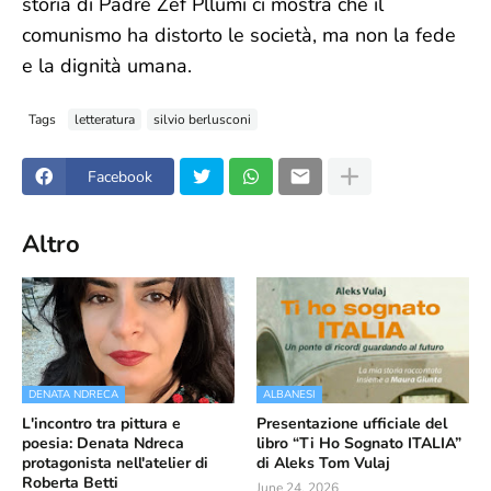
storia di Padre Zef Pllumi ci mostra che il
comunismo ha distorto le società, ma non la fede
e la dignità umana.
Tags
letteratura
silvio berlusconi
Facebook
Altro
DENATA NDRECA
ALBANESI
L'incontro tra pittura e
Presentazione ufficiale del
poesia: Denata Ndreca
libro “Ti Ho Sognato ITALIA”
protagonista nell'atelier di
di Aleks Tom Vulaj
Roberta Betti
June 24, 2026