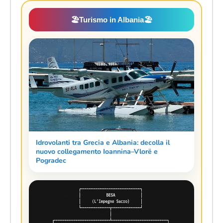
🏖️
Turismo in Albania
🏖️
Idrovolanti tra Grecia e Albania: decolla il
nuovo collegamento Ioannina–Vlorë e
Pogradec