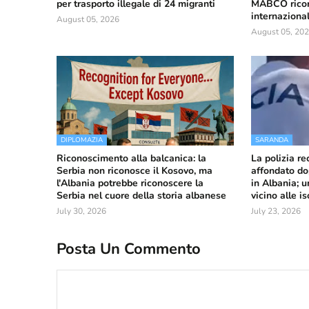
per trasporto illegale di 24 migranti
MABCO ricorr
internaziona
August 05, 2026
August 05, 20
DIPLOMAZIA
SARANDA
Riconoscimento alla balcanica: la
La polizia r
Serbia non riconosce il Kosovo, ma
affondato do
l'Albania potrebbe riconoscere la
in Albania; u
Serbia nel cuore della storia albanese
vicino alle i
July 30, 2026
July 23, 2026
Posta Un Commento