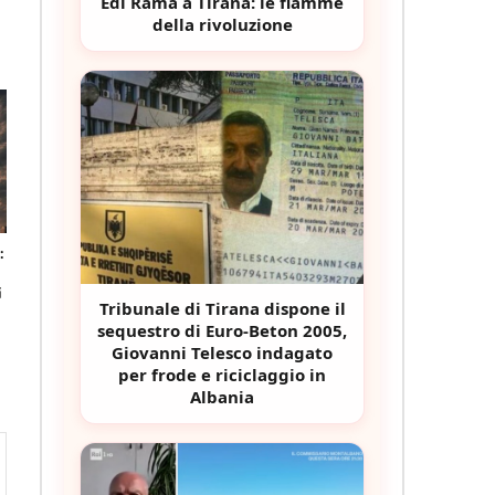
Edi Rama a Tirana: le fiamme
della rivoluzione
:
i
Tribunale di Tirana dispone il
sequestro di Euro-Beton 2005,
Giovanni Telesco indagato
per frode e riciclaggio in
Albania