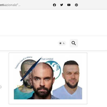
rnazionale"...
0