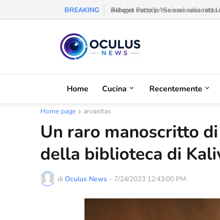
BREAKING
Behgjet Pacolli: "Se sarà revocata l
Home
Cucina
Recentemente
Home page
arvanitas
Un raro manoscritto di 
della biblioteca di Kali
di
Oculus News
-
7/24/2023 12:43:00 PM