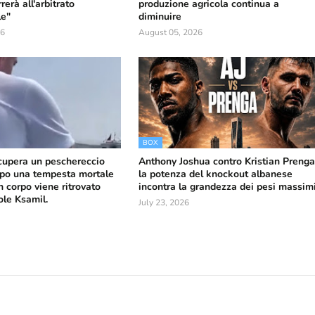
erà all'arbitrato
produzione agricola continua a
le"
diminuire
26
August 05, 2026
BOX
ecupera un peschereccio
Anthony Joshua contro Kristian Prenga
po una tempesta mortale
la potenza del knockout albanese
n corpo viene ritrovato
incontra la grandezza dei pesi massim
sole Ksamil.
July 23, 2026