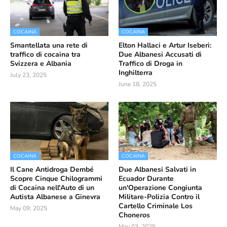
COCAINA
COCAINA
Smantellata una rete di
Elton Hallaci e Artur Iseberi:
traffico di cocaina tra
Due Albanesi Accusati di
Svizzera e Albania
Traffico di Droga in
Inghilterra
July 23, 2025
June 18, 2025
COCAINA
COCAINA
Il Cane Antidroga Dembé
Due Albanesi Salvati in
Scopre Cinque Chilogrammi
Ecuador Durante
di Cocaina nell'Auto di un
un'Operazione Congiunta
Autista Albanese a Ginevra
Militare-Polizia Contro il
Cartello Criminale Los
May 09, 2025
Choneros
May 03, 2025