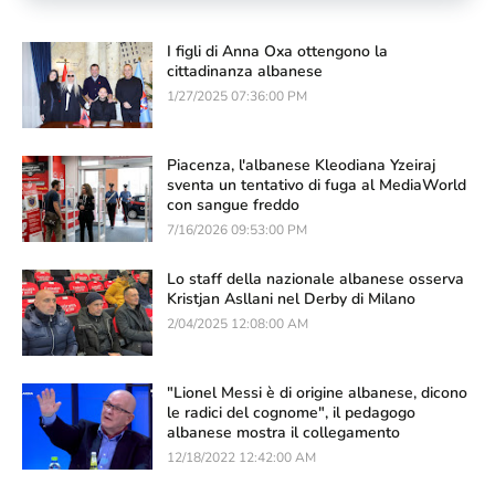
I figli di Anna Oxa ottengono la
cittadinanza albanese
1/27/2025 07:36:00 PM
Piacenza, l'albanese Kleodiana Yzeiraj
sventa un tentativo di fuga al MediaWorld
con sangue freddo
7/16/2026 09:53:00 PM
Lo staff della nazionale albanese osserva
Kristjan Asllani nel Derby di Milano
2/04/2025 12:08:00 AM
"Lionel Messi è di origine albanese, dicono
le radici del cognome", il pedagogo
albanese mostra il collegamento
12/18/2022 12:42:00 AM