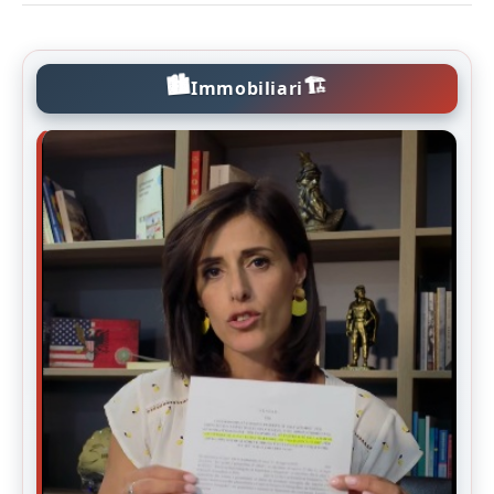
🏙️
🏗️
Immobiliari