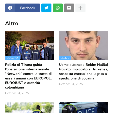
Facebook
Altro
COCAINA
BELGIO
Polizia di Tirana guida
Uomo albanese Bekim Halilaj
l’operazione internazionale
trovato impiccato a Bruxelles,
“Network” contro la tratta di
sospetta esecuzione legata a
esseri umani con EUROPOL,
spedizione di cocaina
EUROJUST e autorità
October 04, 2025
colombiane
October 04, 2025