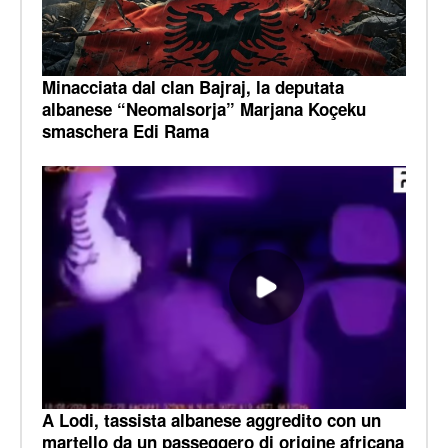
Minacciata dal clan Bajraj, la deputata
albanese “Neomalsorja” Marjana Koçeku
smaschera Edi Rama
A Lodi, tassista albanese aggredito con un
martello da un passeggero di origine africana