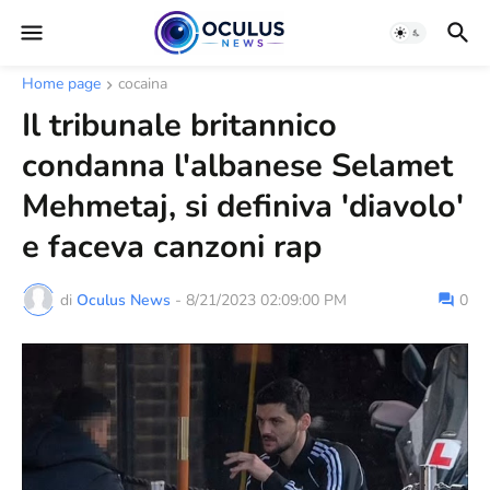
Home page
cocaina
Il tribunale britannico
condanna l'albanese Selamet
Mehmetaj, si definiva 'diavolo'
e faceva canzoni rap
di
Oculus News
-
8/21/2023 02:09:00 PM
0