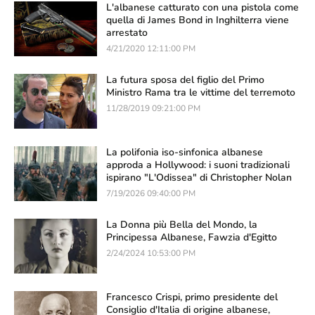
L'albanese catturato con una pistola come
quella di James Bond in Inghilterra viene
arrestato
4/21/2020 12:11:00 PM
La futura sposa del figlio del Primo
Ministro Rama tra le vittime del terremoto
11/28/2019 09:21:00 PM
La polifonia iso-sinfonica albanese
approda a Hollywood: i suoni tradizionali
ispirano "L'Odissea" di Christopher Nolan
7/19/2026 09:40:00 PM
La Donna più Bella del Mondo, la
Principessa Albanese, Fawzia d'Egitto
2/24/2024 10:53:00 PM
Francesco Crispi, primo presidente del
Consiglio d'Italia di origine albanese,