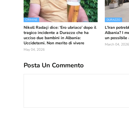
CRIMINE
DURAZZO
Nikoll Radaçi dice: ‘Ero ubriaco’ dopo il
L’Iran potreb
tragico incidente a Durazzo che ha
Albania? I m
ucciso due bambini in Albania:
un possibile
Uccidetemi. Non merito di vivere
March 04, 2026
May 04, 2026
Posta Un Commento