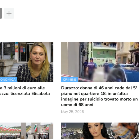
ECONOMICA
CRIMINE
da 3 milioni di euro alle
Durazzo: donna di 46 anni cade dal 5°
zzo: licenziata Elisabeta
piano nel quartiere 18; in un'altra
indagine per suicidio trovato morto un
uomo di 68 anni
May 25, 2026