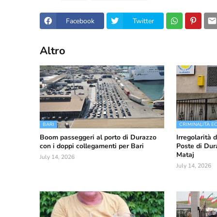
Facebook
Twitter
Altro
BARI
CRIMINALITÀ 
Boom passeggeri al porto di Durazzo
Irregolarità 
con i doppi collegamenti per Bari
Poste di Dura
Mataj
July 14, 2026
July 14, 2026