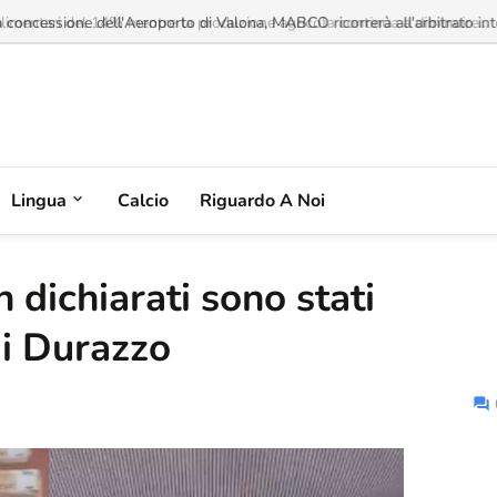
imentari del 14% mentre la produzione agricola continua a diminuire...
Lingua
Calcio
Riguardo A Noi
 dichiarati sono stati
di Durazzo