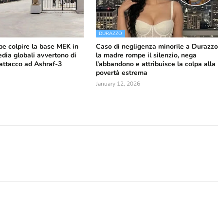
DURAZZO
be colpire la base MEK in
Caso di negligenza minorile a Durazzo
edia globali avvertono di
la madre rompe il silenzio, nega
 attacco ad Ashraf-3
l’abbandono e attribuisce la colpa alla
povertà estrema
January 12, 2026