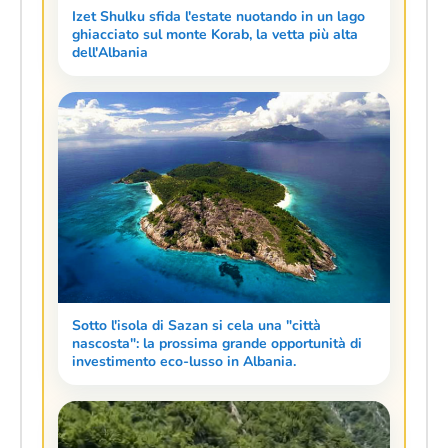
Izet Shulku sfida l'estate nuotando in un lago
ghiacciato sul monte Korab, la vetta più alta
dell'Albania
Sotto l'isola di Sazan si cela una "città
nascosta": la prossima grande opportunità di
investimento eco-lusso in Albania.