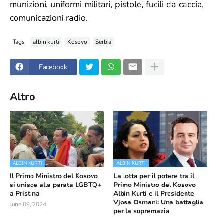
munizioni, uniformi militari, pistole, fucili da caccia,
comunicazioni radio.
Tags
albin kurti
Kosovo
Serbia
Facebook
Altro
ALBIN KURTI
ALBIN KURTI
Il Primo Ministro del Kosovo
La lotta per il potere tra il
si unisce alla parata LGBTQ+
Primo Ministro del Kosovo
a Pristina
Albin Kurti e il Presidente
Vjosa Osmani: Una battaglia
June 09, 2024
per la supremazia