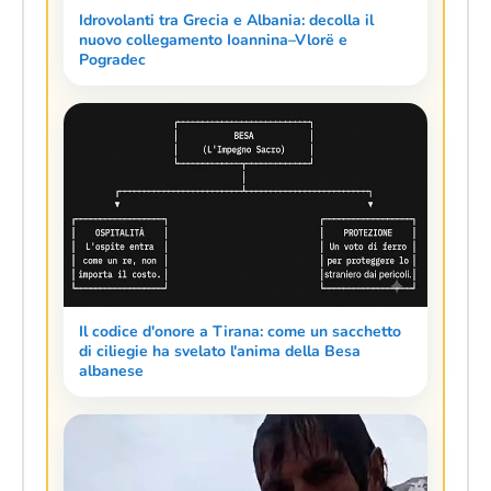
Idrovolanti tra Grecia e Albania: decolla il
nuovo collegamento Ioannina–Vlorë e
Pogradec
Il codice d'onore a Tirana: come un sacchetto
di ciliegie ha svelato l'anima della Besa
albanese