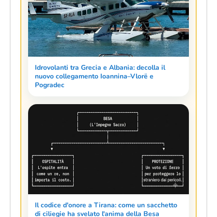
Idrovolanti tra Grecia e Albania: decolla il
nuovo collegamento Ioannina–Vlorë e
Pogradec
Il codice d'onore a Tirana: come un sacchetto
di ciliegie ha svelato l'anima della Besa