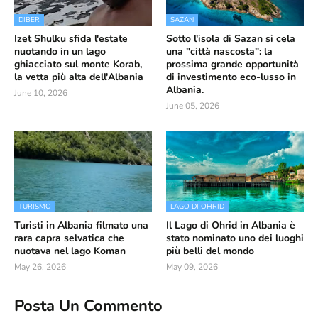
DIBËR
SAZAN
Izet Shulku sfida l'estate
Sotto l'isola di Sazan si cela
nuotando in un lago
una "città nascosta": la
ghiacciato sul monte Korab,
prossima grande opportunità
la vetta più alta dell'Albania
di investimento eco-lusso in
Albania.
June 10, 2026
June 05, 2026
TURISMO
LAGO DI OHRID
Turisti in Albania filmato una
Il Lago di Ohrid in Albania è
rara capra selvatica che
stato nominato uno dei luoghi
nuotava nel lago Koman
più belli del mondo
May 26, 2026
May 09, 2026
Posta Un Commento