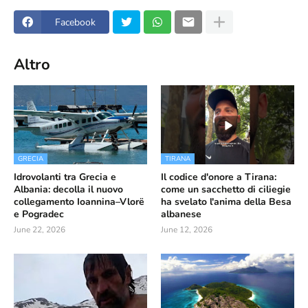
Facebook
Altro
GRECIA
TIRANA
Idrovolanti tra Grecia e
Il codice d'onore a Tirana:
Albania: decolla il nuovo
come un sacchetto di ciliegie
collegamento Ioannina–Vlorë
ha svelato l'anima della Besa
e Pogradec
albanese
June 22, 2026
June 12, 2026