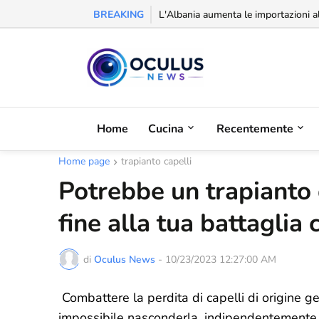
BREAKING
Riconoscimento alla balcanica: la Se
Home
Cucina
Recentemente
Home page
trapianto capelli
Potrebbe un trapianto d
fine alla tua battaglia 
di
Oculus News
-
10/23/2023 12:27:00 AM
Combattere la perdita di capelli di origine g
impossibile nasconderla, indipendentemente d