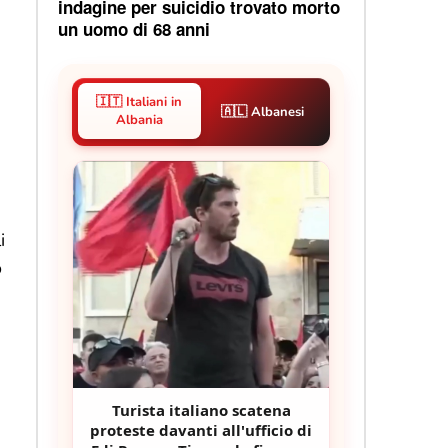
indagine per suicidio trovato morto
un uomo di 68 anni
🇮🇹 Italiani in
🇦🇱 Albanesi
Albania
i
o
Turista italiano scatena
proteste davanti all'ufficio di