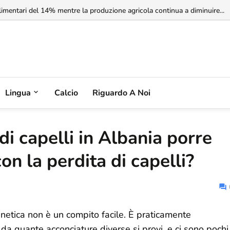
rbia non riconosce il Kosovo, ma l'Albania potrebbe riconoscere la Serbia
Lingua
Calcio
Riguardo A Noi
i capelli in Albania porre
con la perdita di capelli?
enetica non è un compito facile. È praticamente
a quante acconciature diverse si provi, e ci sono pochi