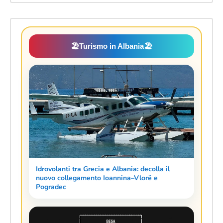
🏖️
Turismo in Albania
🏖️
Idrovolanti tra Grecia e Albania: decolla il
nuovo collegamento Ioannina–Vlorë e
Pogradec