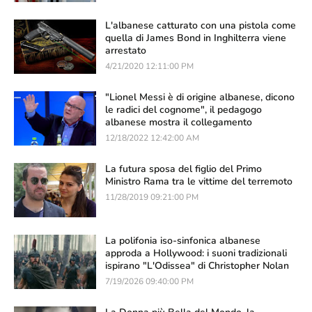
L'albanese catturato con una pistola come
quella di James Bond in Inghilterra viene
arrestato
4/21/2020 12:11:00 PM
"Lionel Messi è di origine albanese, dicono
le radici del cognome", il pedagogo
albanese mostra il collegamento
12/18/2022 12:42:00 AM
La futura sposa del figlio del Primo
Ministro Rama tra le vittime del terremoto
11/28/2019 09:21:00 PM
La polifonia iso-sinfonica albanese
approda a Hollywood: i suoni tradizionali
ispirano "L'Odissea" di Christopher Nolan
7/19/2026 09:40:00 PM