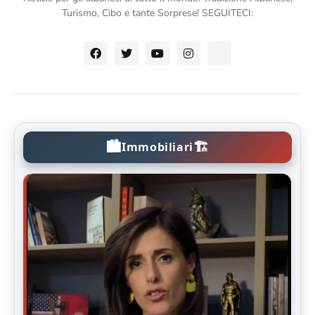
Turismo, Cibo e tante Sorprese! SEGUITECI:
🏙️
🏗️
Immobiliari