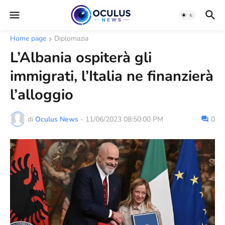
Home page
Diplomazia
L’Albania ospiterà gli
immigrati, l’Italia ne finanzierà
l’alloggio
di
Oculus News
-
11/06/2023 08:50:00 PM
0