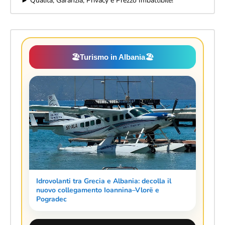
► Qualità, Garanzia, Privacy e Prezzo Imbattibile!
🏖️
Turismo in Albania
🏖️
Idrovolanti tra Grecia e Albania: decolla il
nuovo collegamento Ioannina–Vlorë e
Pogradec