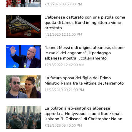
7/16/2026 09:53:00 PM
L'albanese catturato con una pistola come
quella di James Bond in Inghilterra viene
arrestato
4/21/2020 12:11:00 PM
"Lionel Messi è di origine albanese, dicono
le radici del cognome", il pedagogo
albanese mostra il collegamento
12/18/2022 12:42:00 AM
La futura sposa del figlio del Primo
Ministro Rama tra le vittime del terremoto
11/28/2019 09:21:00 PM
La polifonia iso-sinfonica albanese
approda a Hollywood: i suoni tradizionali
ispirano "L'Odissea" di Christopher Nolan
7/19/2026 09:40:00 PM