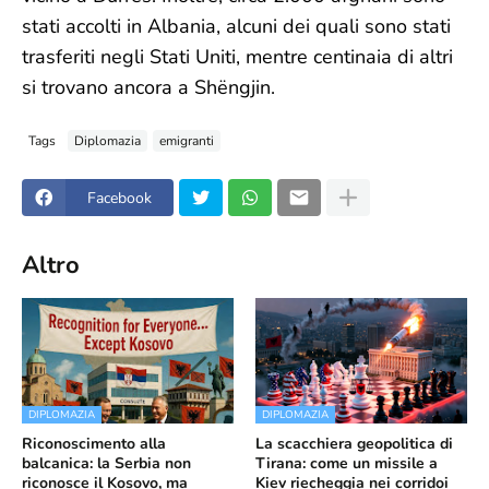
stati accolti in Albania, alcuni dei quali sono stati
trasferiti negli Stati Uniti, mentre centinaia di altri
si trovano ancora a Shëngjin.
Tags
Diplomazia
emigranti
Facebook
Altro
DIPLOMAZIA
DIPLOMAZIA
Riconoscimento alla
La scacchiera geopolitica di
balcanica: la Serbia non
Tirana: come un missile a
riconosce il Kosovo, ma
Kiev riecheggia nei corridoi