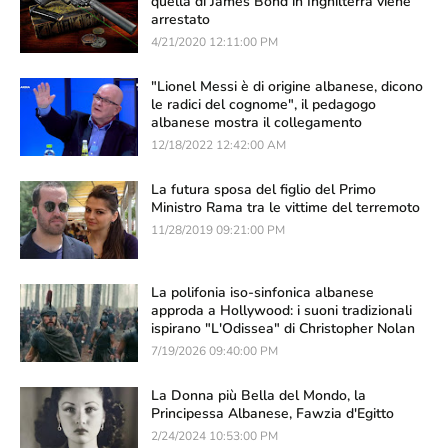
quella di James Bond in Inghilterra viene
arrestato
4/21/2020 12:11:00 PM
"Lionel Messi è di origine albanese, dicono
le radici del cognome", il pedagogo
albanese mostra il collegamento
12/18/2022 12:42:00 AM
La futura sposa del figlio del Primo
Ministro Rama tra le vittime del terremoto
11/28/2019 09:21:00 PM
La polifonia iso-sinfonica albanese
approda a Hollywood: i suoni tradizionali
ispirano "L'Odissea" di Christopher Nolan
7/19/2026 09:40:00 PM
La Donna più Bella del Mondo, la
Principessa Albanese, Fawzia d'Egitto
2/24/2024 10:53:00 PM