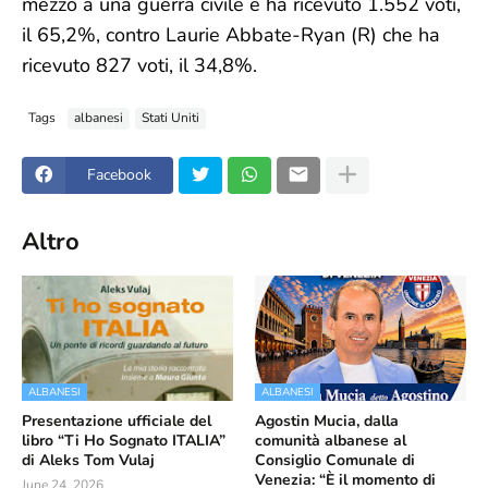
mezzo a una guerra civile e ha ricevuto 1.552 voti,
il 65,2%, contro Laurie Abbate-Ryan (R) che ha
ricevuto 827 voti, il 34,8%.
Tags
albanesi
Stati Uniti
Facebook
Altro
ALBANESI
ALBANESI
Presentazione ufficiale del
Agostin Mucia, dalla
libro “Ti Ho Sognato ITALIA”
comunità albanese al
di Aleks Tom Vulaj
Consiglio Comunale di
Venezia: “È il momento di
June 24, 2026