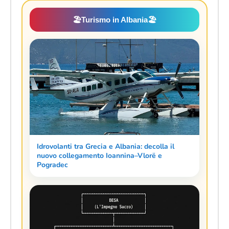
🏖️
Turismo in Albania
🏖️
Idrovolanti tra Grecia e Albania: decolla il
nuovo collegamento Ioannina–Vlorë e
Pogradec