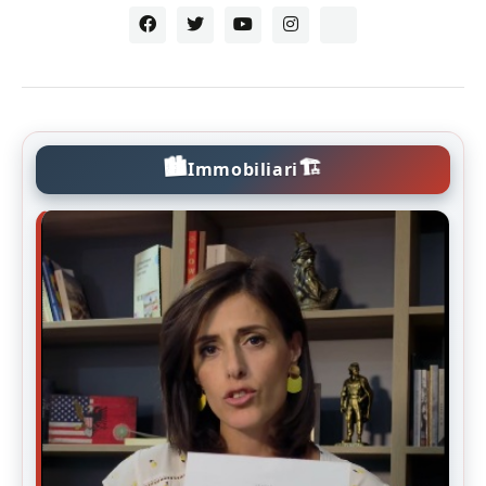
🏙️
🏗️
Immobiliari