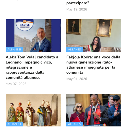
partecipare”
May 19, 2026
ALBANESI
ALBANESI
Aleks Tom Vulaj candidato a
Fabjola Kodra: una voce della
Legnano: impegno civico,
nuova generazione italo-
integrazione e
albanese impegnata per la
rappresentanza della
comunità
comunità albanese
May 04, 2026
May 07, 2026
ALBANESI
ALBANESI