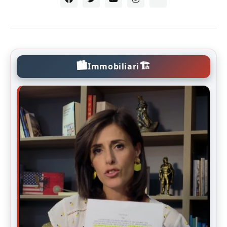
🏙️
🏗️
Immobiliari