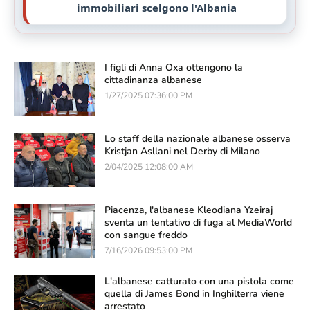
immobiliari scelgono l'Albania
I figli di Anna Oxa ottengono la
cittadinanza albanese
1/27/2025 07:36:00 PM
Lo staff della nazionale albanese osserva
Kristjan Asllani nel Derby di Milano
2/04/2025 12:08:00 AM
Piacenza, l'albanese Kleodiana Yzeiraj
sventa un tentativo di fuga al MediaWorld
con sangue freddo
7/16/2026 09:53:00 PM
L'albanese catturato con una pistola come
quella di James Bond in Inghilterra viene
arrestato