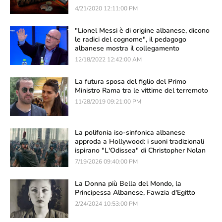
4/21/2020 12:11:00 PM
"Lionel Messi è di origine albanese, dicono
le radici del cognome", il pedagogo
albanese mostra il collegamento
12/18/2022 12:42:00 AM
La futura sposa del figlio del Primo
Ministro Rama tra le vittime del terremoto
11/28/2019 09:21:00 PM
La polifonia iso-sinfonica albanese
approda a Hollywood: i suoni tradizionali
ispirano "L'Odissea" di Christopher Nolan
7/19/2026 09:40:00 PM
La Donna più Bella del Mondo, la
Principessa Albanese, Fawzia d'Egitto
2/24/2024 10:53:00 PM