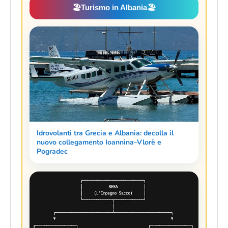
🏖️
Turismo in Albania
🏖️
Idrovolanti tra Grecia e Albania: decolla il
nuovo collegamento Ioannina–Vlorë e
Pogradec