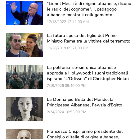
"Lionel Messi è di origine albanese, dicono
le radici del cognome", il pedagogo
albanese mostra il collegamento
12/18/2022 12:42:00 AM
La futura sposa del figlio del Primo
Ministro Rama tra le vittime del terremoto
11/28/2019 09:21:00 PM
La polifonia iso-sinfonica albanese
approda a Hollywood: i suoni tradizionali
ispirano "L'Odissea" di Christopher Nolan
7/19/2026 09:40:00 PM
La Donna più Bella del Mondo, la
Principessa Albanese, Fawzia d'Egitto
2/24/2024 10:53:00 PM
Francesco Crispi, primo presidente del
Consiglio d'Italia di origine albanese,