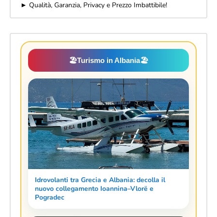
► Qualità, Garanzia, Privacy e Prezzo Imbattibile!
🏖️
Turismo in Albania
🏖️
Idrovolanti tra Grecia e Albania: decolla il
nuovo collegamento Ioannina–Vlorë e
Pogradec