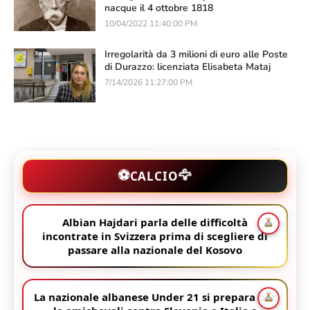
nacque il 4 ottobre 1818
10/04/2022 11:40:00 PM
Irregolarità da 3 milioni di euro alle Poste
di Durazzo: licenziata Elisabeta Mataj
7/14/2026 11:27:00 PM
🦅
⚽
CALCIO
Albian Hajdari parla delle difficoltà
incontrate in Svizzera prima di scegliere di
passare alla nazionale del Kosovo
La nazionale albanese Under 21 si prepara per