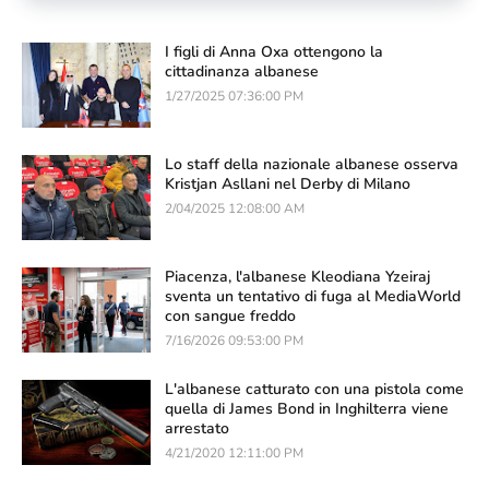
I figli di Anna Oxa ottengono la
cittadinanza albanese
1/27/2025 07:36:00 PM
Lo staff della nazionale albanese osserva
Kristjan Asllani nel Derby di Milano
2/04/2025 12:08:00 AM
Piacenza, l'albanese Kleodiana Yzeiraj
sventa un tentativo di fuga al MediaWorld
con sangue freddo
7/16/2026 09:53:00 PM
L'albanese catturato con una pistola come
quella di James Bond in Inghilterra viene
arrestato
4/21/2020 12:11:00 PM