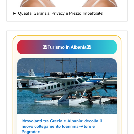
► Qualità, Garanzia, Privacy e Prezzo Imbattibile!
🏖️
Turismo in Albania
🏖️
Idrovolanti tra Grecia e Albania: decolla il
nuovo collegamento Ioannina–Vlorë e
Pogradec