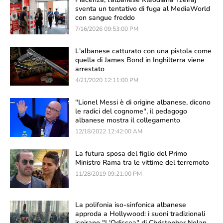
sventa un tentativo di fuga al MediaWorld
con sangue freddo
7/16/2026 09:53:00 PM
L'albanese catturato con una pistola come
quella di James Bond in Inghilterra viene
arrestato
4/21/2020 12:11:00 PM
"Lionel Messi è di origine albanese, dicono
le radici del cognome", il pedagogo
albanese mostra il collegamento
12/18/2022 12:42:00 AM
La futura sposa del figlio del Primo
Ministro Rama tra le vittime del terremoto
11/28/2019 09:21:00 PM
La polifonia iso-sinfonica albanese
approda a Hollywood: i suoni tradizionali
ispirano "L'Odissea" di Christopher Nolan