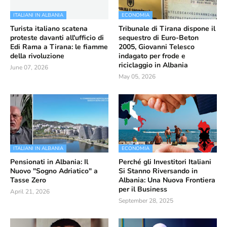
ITALIANI IN ALBANIA
ECONOMIA
Turista italiano scatena
Tribunale di Tirana dispone il
proteste davanti all'ufficio di
sequestro di Euro-Beton
Edi Rama a Tirana: le fiamme
2005, Giovanni Telesco
della rivoluzione
indagato per frode e
riciclaggio in Albania
June 07, 2026
May 05, 2026
ITALIANI IN ALBANIA
ECONOMIA
Pensionati in Albania: Il
Perché gli Investitori Italiani
Nuovo "Sogno Adriatico" a
Si Stanno Riversando in
Tasse Zero
Albania: Una Nuova Frontiera
per il Business
April 21, 2026
September 28, 2025