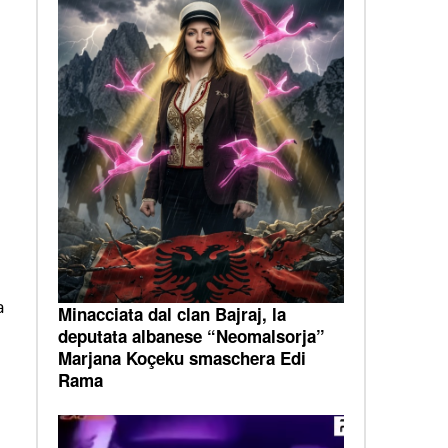
a
Minacciata dal clan Bajraj, la
deputata albanese “Neomalsorja”
Marjana Koçeku smaschera Edi
Rama