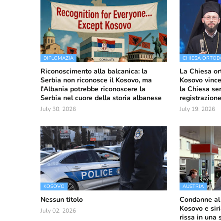
DIPLOMAZIA
CHIESA ORTOD
Riconoscimento alla balcanica: la
La Chiesa or
Serbia non riconosce il Kosovo, ma
Kosovo vince 
l'Albania potrebbe riconoscere la
la Chiesa ser
Serbia nel cuore della storia albanese
registrazione
July 30, 2026
July 19, 2026
KOSOVO
AUSTRIA
Nessun titolo
Condanne al 
Kosovo e sir
July 02, 2026
rissa in una 