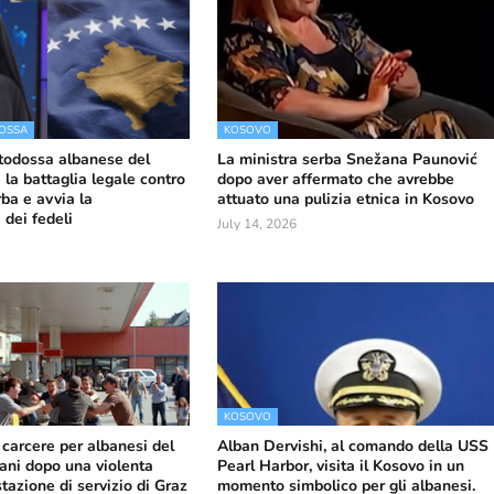
OSSA
KOSOVO
todossa albanese del
La ministra serba Snežana Paunović
la battaglia legale contro
dopo aver affermato che avrebbe
ba e avvia la
attuato una pulizia etnica in Kosovo
 dei fedeli
July 14, 2026
KOSOVO
carcere per albanesi del
Alban Dervishi, al comando della USS
iani dopo una violenta
Pearl Harbor, visita il Kosovo in un
stazione di servizio di Graz
momento simbolico per gli albanesi.