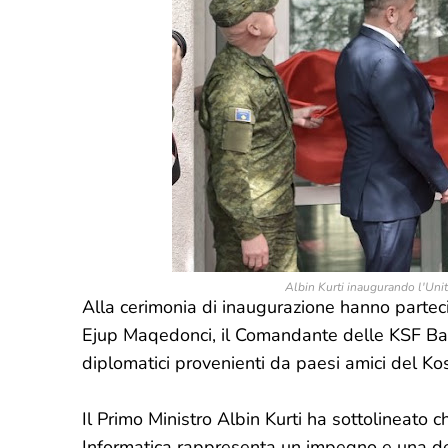
Albin Kurti inaugurando l'Unit
Alla cerimonia di inaugurazione hanno partecip
Ejup Maqedonci, il Comandante delle KSF Bashk
diplomatici provenienti da paesi amici del K
Il Primo Ministro Albin Kurti ha sottolineato 
Informatica rappresenta un impegno e una de