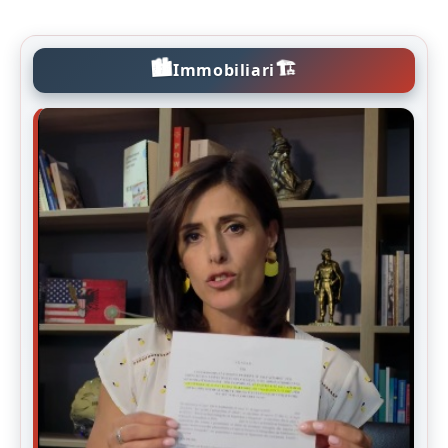
🏙️
🏗️
Immobiliari