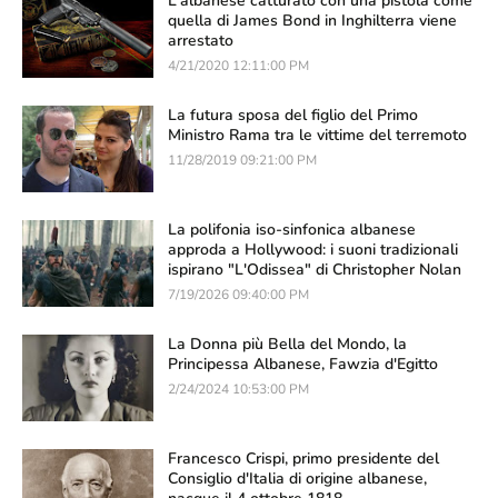
L'albanese catturato con una pistola come
quella di James Bond in Inghilterra viene
arrestato
4/21/2020 12:11:00 PM
La futura sposa del figlio del Primo
Ministro Rama tra le vittime del terremoto
11/28/2019 09:21:00 PM
La polifonia iso-sinfonica albanese
approda a Hollywood: i suoni tradizionali
ispirano "L'Odissea" di Christopher Nolan
7/19/2026 09:40:00 PM
La Donna più Bella del Mondo, la
Principessa Albanese, Fawzia d'Egitto
2/24/2024 10:53:00 PM
Francesco Crispi, primo presidente del
Consiglio d'Italia di origine albanese,