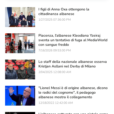
I figli di Anna Oxa ottengono la
cittadinanza albanese
1/27/2025 07:36:00 PM
Piacenza, l'albanese Kleodiana Yzeiraj
sventa un tentativo di fuga al MediaWorld
con sangue freddo
7/16/2026 09:53:00 PM
Lo staff della nazionale albanese osserva
Kristjan Asllani nel Derby di Milano
2/04/2025 12:08:00 AM
"Lionel Messi è di origine albanese, dicono
le radici del cognome", il pedagogo
albanese mostra il collegamento
12/18/2022 12:42:00 AM