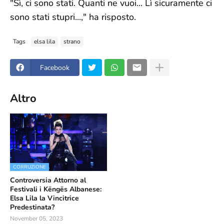
"Sì, ci sono stati. Quanti ne vuoi... Lì sicuramente ci
sono stati stupri...," ha risposto.
Tags
elsa lila
strano
Facebook
Altro
CORRUZIONE
Controversia Attorno al
Festivali i Këngës Albanese:
Elsa Lila la Vincitrice
Predestinata?
November 05, 2023