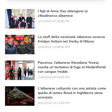
I figli di Anna Oxa ottengono la
cittadinanza albanese
1/27/2025 07:36:00 PM
Lo staff della nazionale albanese osserva
Kristjan Asllani nel Derby di Milano
2/04/2025 12:08:00 AM
Piacenza, l'albanese Kleodiana Yzeiraj
sventa un tentativo di fuga al MediaWorld
con sangue freddo
7/16/2026 09:53:00 PM
L'albanese catturato con una pistola come
quella di James Bond in Inghilterra viene
arrestato
4/21/2020 12:11:00 PM