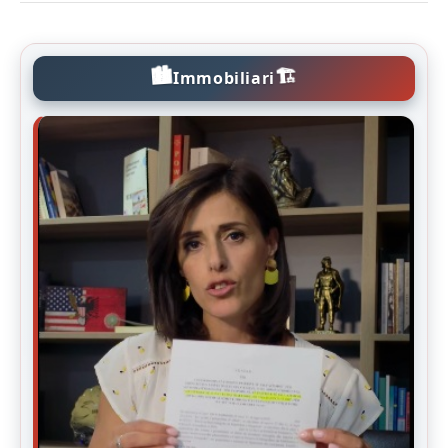
🏙️
🏗️
Immobiliari