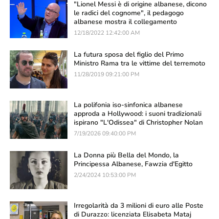
"Lionel Messi è di origine albanese, dicono
le radici del cognome", il pedagogo
albanese mostra il collegamento
12/18/2022 12:42:00 AM
La futura sposa del figlio del Primo
Ministro Rama tra le vittime del terremoto
11/28/2019 09:21:00 PM
La polifonia iso-sinfonica albanese
approda a Hollywood: i suoni tradizionali
ispirano "L'Odissea" di Christopher Nolan
7/19/2026 09:40:00 PM
La Donna più Bella del Mondo, la
Principessa Albanese, Fawzia d'Egitto
2/24/2024 10:53:00 PM
Irregolarità da 3 milioni di euro alle Poste
di Durazzo: licenziata Elisabeta Mataj