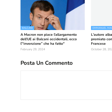
BALCANI
EMMANUEL MA
A Macron non piace l’allargamento
L'autore alb
dell’UE ai Balcani occidentali, ecco
premiato con
l’“invenzione” che ha fatto"
Francese
February 29, 2024
October 28, 20
Posta Un Commento