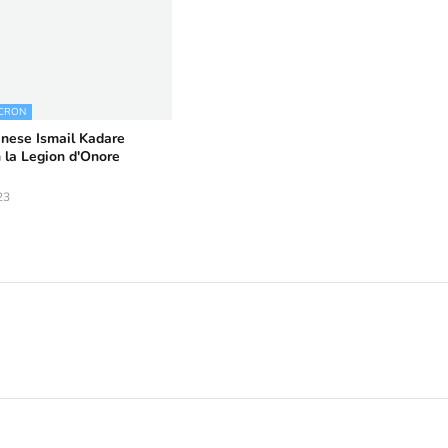
CRON
anese Ismail Kadare
 la Legion d'Onore
23